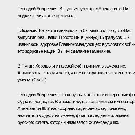
Геннадий Андреевич, Вы упомянули про «Александра III» –
лодки я сейчас две принимал.
Г.Зюганов:
Только, я извиняюсь, я бы выпорол того, кто Вас
выпустил без шапки. Просто Вы в [минус] 15 градусов… Я
извиняюсь, здоровье Главнокомандующего в условиях войн
это здоровье нации. Вы им сделайте замечание.
В.Путин:
Хорошо, я и на свой счёт принимаю замечание.
А выпороть – это мы легко, у нас не заржавеет за этим, это 
умеем.
(Смех.)
Геннадий Андреевич, что хочу сказать: такой интересный фак
Одна из лодок, как Вы заметили, названа именем император
Александра III. У нас сохранился, и сейчас он, по-моему,
находится в одном из музеев, флаг последнего флагмана
русского флота, который назывался «Александр III».