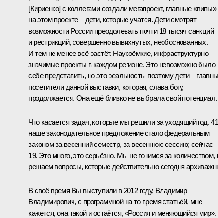
[Кириенко] с коллегами создали мегапроект, главные «випы»
на этом проекте – дети, которые учатся. Дети смотрят
возможности России преодолевать почти 18 тысяч санкций
и рестрикций, совершенно вывихнутых, необоснованных.
И тем не менее всё растёт. Наукоёмкие, инфраструктурно
значимые проекты в каждом регионе. Это невозможно было
себе представить, но это реальность, поэтому дети – главн
посетители данной выставки, которая, слава богу,
продолжается. Она ещё близко не выбрала свой потенциал.
Что касается задач, которые мы решили за уходящий год. 4
наше законодательное предложение стало федеральным
законом за весенний семестр, за весеннюю сессию; сейчас 
19. Это много, это серьёзно. Мы не гонимся за количеством,
решаем вопросы, которые действительно сегодня архиважн
В своё время Вы выступили в 2012 году, Владимир
Владимирович, с программной на то время статьёй, мне
кажется, она такой и остаётся, «Россия и меняющийся мир».