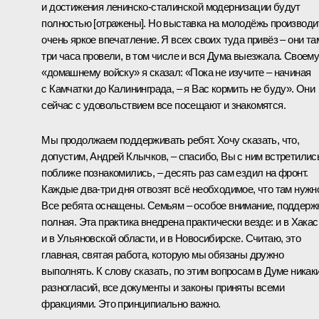
и достижения ленинско-сталинской модернизации будут
полностью [отражены]. Но выставка на молодёжь производи
очень яркое впечатление. Я всех своих туда привёз – они та
три часа провели, в том числе и вся Дума выезжала. Своем
«домашнему войску» я сказал: «Пока не изучите – начиная
с Камчатки до Калининграда, – я Вас кормить не буду». Они
сейчас с удовольствием все посещают и знакомятся.
Мы продолжаем поддерживать ребят. Хочу сказать, что,
допустим, Андрей Клычков, – спасибо, Вы с ним встретилис
поближе познакомились, – десять раз сам ездил на фронт.
Каждые два-три дня отвозят всё необходимое, что там нужн
Все ребята оснащены. Семьям – особое внимание, поддерж
полная. Эта практика внедрена практически везде: и в Хакас
и в Ульяновской области, и в Новосибирске. Считаю, это
главная, святая работа, которую мы обязаны дружно
выполнять. К слову сказать, по этим вопросам в Думе никак
разногласий, все документы и законы приняты всеми
фракциями. Это принципиально важно.