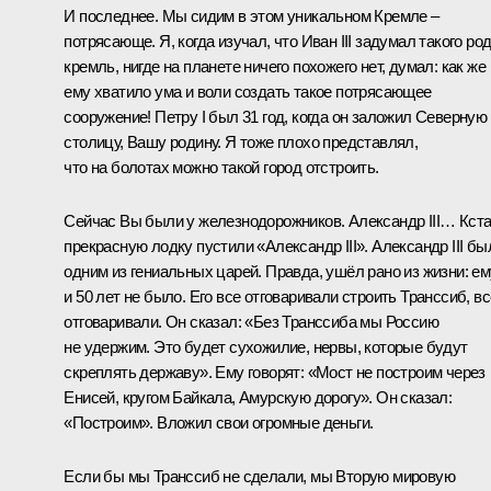
И последнее. Мы сидим в этом уникальном Кремле –
потрясающе. Я, когда изучал, что Иван III задумал такого ро
кремль, нигде на планете ничего похожего нет, думал: как же
ему хватило ума и воли создать такое потрясающее
сооружение! Петру I был 31 год, когда он заложил Северную
столицу, Вашу родину. Я тоже плохо представлял,
что на болотах можно такой город отстроить.
Сейчас Вы были у железнодорожников. Александр III… Кста
прекрасную лодку пустили «Александр III». Александр III бы
одним из гениальных царей. Правда, ушёл рано из жизни: ем
и 50 лет не было. Его все отговаривали строить Транссиб, вс
отговаривали. Он сказал: «Без Транссиба мы Россию
не удержим. Это будет сухожилие, нервы, которые будут
скреплять державу». Ему говорят: «Мост не построим через
Енисей, кругом Байкала, Амурскую дорогу». Он сказал:
«Построим». Вложил свои огромные деньги.
Если бы мы Транссиб не сделали, мы Вторую мировую