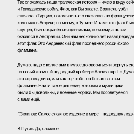
Так сложилась наша трагическая история – имею в виду сей
и Гражданскую войну. Флот, как Вы знаете, Врангель увёл
сначала в Турцию, потом часть его оказалась во французск
колониях в Африке, по-моему, в Тунисе. И там этот флаг бы
спущен, был сохранён священниками, по-моему, а потом
оказался в Австралии. Они нам несколько лет назад переда
этот флаг. Это Андреевский флаг последнего российского
флагмана.
Думаю, надо с коллегами в музее договориться и вернуть ег
на новый атомный подводный крейсер «Александр III». Дума
это справедливо, или как-то, чтобы он бывал на этом
флагмане. Найти такое решение, которым и музейщики
были бы довольны, и военные моряки. Мы посоветуемся
с вами ещё.
Г.Зюганов:
Самое сложное изделие в мире – подводная лодк
В.Путин:
Да, сложное.