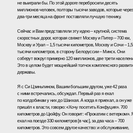
не выиграли бы. По этой дороге перебросили десять
миллионов человек, полторы тысячи заводов, которые чере
два-три месяца на фронт поставляли лучшую технику.
Сейчас и Вам представляли эту идею – крупной, система
скоростных дорог, которая свяжет Москву и Питер – 700 км,
Москву и Урал – 1,5 тысячи километров, Москву и Сочи – 1,5
тысячи километров, в сторону Белоруссии – Минск. Они
соберут вокруг примерно 120 миллионов, две трети населени
Это в целом будет мощнейший толчок комплексного развит
державы.
Я с Си Цзиньпином, Вашим большим другом, уже 42 раза
с ними встречались, обсуждал. Первый раз я ехал
по колдобинам у них до Шанхая. А когда я приехал, а он уже
пришёл к власти, говорю: «Хочу посетить Конфуция». 700
километров до Цюйфу. Он говорит: «Прокатим с ветерком». 
ехал на поезде 330 километров [в час], за два часа – 700
километров. Это совсем другое качество: и обслуживание,