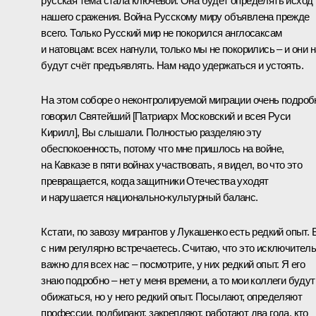
русская тема стала ключевой. Она будет определять исход
нашего сражения. Война Русскому миру объявлена прежде
всего. Только Русский мир не покорился англосаксам
и натовцам: всех нагнули, только мы не покорились – и они 
будут счёт предъявлять. Нам надо удержаться и устоять.
На этом соборе о неконтролируемой миграции очень подроб
говорил Святейший [Патриарх Московский и всея Руси
Кирилл], Вы слышали. Полностью разделяю эту
обеспокоенность, потому что мне пришлось на войне,
на Кавказе в пяти войнах участвовать, я видел, во что это
превращается, когда защитники Отечества уходят
и нарушается национально-культурный баланс.
Кстати, по завозу мигрантов у Лукашенко есть редкий опыт. 
с ним регулярно встречаетесь. Считаю, что это исключител
важно для всех нас – посмотрите, у них редкий опыт. Я его
знаю подробно – нет у меня времени, а то мои коллеги будут
обижаться, но у него редкий опыт. Посылают, определяют
профессии, подбирают, закрепляют, работают два года, кто