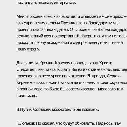
пострадал, школам, интернатам.
Меня просили всех, кто работает и отдыхает в «Снегирях» –
это Управления делами Президента, поблагодарить: мы
приняли там 16 тысяч детей. Отстроили при Вашей поддерж
великолепный военно-спортивный лагерь, и они там не толь
проходят школу возмужания и оздоровления, но и познают
нашу страну.
Две недели: Кремль, Красная площадь, храм Христа
Спасителя, выставка. Кстати, Вы на выставке были: выстав
произвела на всех яркое впечатление. Я, правда, Сергею
Кириенко сказал: если бы вы ещё дополнили советскую эпо
в полной мере, то было бы совсем хорошо – маловато там
советского.
В.Путин:
Согласен, можно было бы показать.
Г.Зюганов:
Но сказал, что будут обновлять. Надеюсь, там