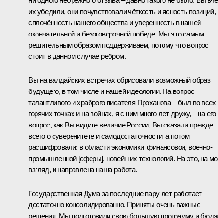
ни одного небрежного отзыва – давно такого не было. Вы вч
их убедили, они почувствовали чёткость и ясность позиций,
сплочённость нашего общества и уверенность в нашей
окончательной и безоговорочной победе. Мы это самым
решительным образом поддерживаем, потому что вопрос
стоит в данном случае ребром.
Вы на валдайских встречах обрисовали возможный образ
будущего, в том числе и нашей идеологии. На вопрос
талантливого и храброго писателя Проханова – был во всех
горячих точках и на войнах, я с ним много лет дружу, – на его
вопрос, как Вы видите величие России, Вы сказали прежде
всего о суверенитете и самодостаточности, а потом
расшифровали: в области экономики, финансовой, военно-
промышленной [сферы], новейших технологий. На это, на мо
взгляд, и направлена наша работа.
Государственная Дума за последние пару лет работает
достаточно консолидированно. Приняты очень важные
решения. Мы подготовили свою большую программу и бюдж