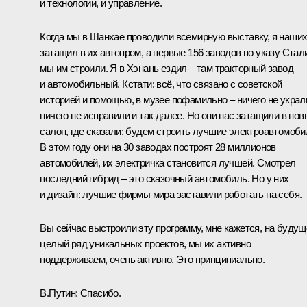
и технологии, и управление.
Когда мы в Шанхае проводили всемирную выставку, я наши
затащил в их автопром, а первые 156 заводов по указу Стал
мы им строили. Я в Хэнань ездил – там тракторный завод
и автомобильный. Кстати: всё, что связано с советской
историей и помощью, в музее пофамильно – ничего не украл
ничего не исправили и так далее. Но они нас затащили в нов
салон, где сказали: будем строить лучшие электроавтомоби
В этом году они на 30 заводах построят 28 миллионов
автомобилей, их электричка становится лучшей. Смотрел
последний гибрид – это сказочный автомобиль. Но у них
и дизайн: лучшие фирмы мира заставили работать на себя.
Вы сейчас выстроили эту программу, мне кажется, на будущ
целый ряд уникальных проектов, мы их активно
поддерживаем, очень активно. Это принципиально.
В.Путин:
Спасибо.