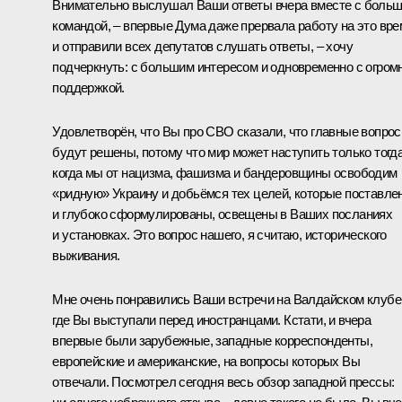
Внимательно выслушал Ваши ответы вчера вместе с боль
командой, – впервые Дума даже прервала работу на это вре
и отправили всех депутатов слушать ответы, – хочу
подчеркнуть: с большим интересом и одновременно с огром
поддержкой.
Удовлетворён, что Вы про СВО сказали, что главные вопро
будут решены, потому что мир может наступить только тогда
когда мы от нацизма, фашизма и бандеровщины освободим
«ридную» Украину и добьёмся тех целей, которые поставле
и глубоко сформулированы, освещены в Ваших посланиях
и установках. Это вопрос нашего, я считаю, исторического
выживания.
Мне очень понравились Ваши встречи на Валдайском клубе
где Вы выступали перед иностранцами. Кстати, и вчера
впервые были зарубежные, западные корреспонденты,
европейские и американские, на вопросы которых Вы
отвечали. Посмотрел сегодня весь обзор западной прессы: