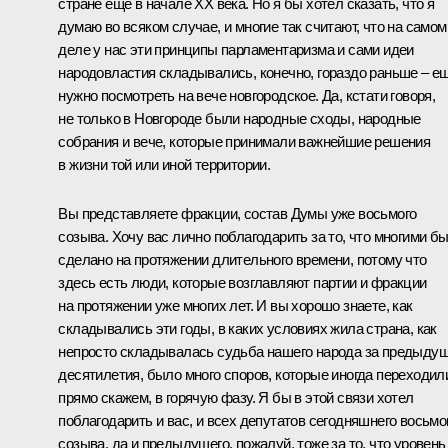
стране ещё в начале ХХ века. Но я бы хотел сказать, что я
думаю во всяком случае, и многие так считают, что на самом
деле у нас эти принципы парламентаризма и сами идеи
народовластия складывались, конечно, гораздо раньше – е
нужно посмотреть на вече новгородское. Да, кстати говоря,
не только в Новгороде были народные сходы, народные
собрания и вече, которые принимали важнейшие решения
в жизни той или иной территории.
Вы представляете фракции, состав Думы уже восьмого
созыва. Хочу вас лично поблагодарить за то, что многими б
сделано на протяжении длительного времени, потому что
здесь есть люди, которые возглавляют партии и фракции
на протяжении уже многих лет. И вы хорошо знаете, как
складывались эти годы, в каких условиях жила страна, как
непросто складывалась судьба нашего народа за предыду
десятилетия, было много споров, которые иногда переходил
прямо скажем, в горячую фазу. Я бы в этой связи хотел
поблагодарить и вас, и всех депутатов сегодняшнего восьмо
созыва, да и предыдущего, пожалуй, тоже за то, что уровень