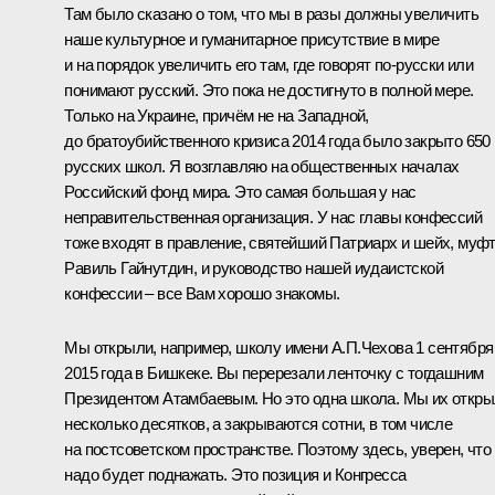
Там было сказано о том, что мы в разы должны увеличить
наше культурное и гуманитарное присутствие в мире
и на порядок увеличить его там, где говорят по-русски или
понимают русский. Это пока не достигнуто в полной мере.
Только на Украине, причём не на Западной,
до братоубийственного кризиса 2014 года было закрыто 650
русских школ. Я возглавляю на общественных началах
Российский фонд мира. Это самая большая у нас
неправительственная организация. У нас главы конфессий
тоже входят в правление, святейший Патриарх и шейх, муф
Равиль Гайнутдин, и руководство нашей иудаистской
конфессии – все Вам хорошо знакомы.
Мы открыли, например, школу имени А.П.Чехова 1 сентября
2015 года в Бишкеке. Вы перерезали ленточку с тогдашним
Президентом Атамбаевым. Но это одна школа. Мы их откр
несколько десятков, а закрываются сотни, в том числе
на постсоветском пространстве. Поэтому здесь, уверен, что
надо будет поднажать. Это позиция и Конгресса