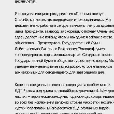
десятилетия.
Я выступил инициатором движения «Плечом к плечу».
Спасибо коллегам, что поддержали и присоединились. Мы
действительно работаем сегодня плечом к плечу за здравы
идеи Президента, за народ, за скорейшую победу. Очень мн
здесь делает – не потому, что мы находимся сейчас вместе,
объективно – Председатель Государственной Думы.
Действительно, Вячеслав Викторович [Володин] сумел
консолидировать парламентские партии. Сегодня авторитет
Государственной Думы в обществе существенно возрос. М
уделяем внимание ключевым вопросам, которые являются
архиважными для сегодняшнего, для завтрашнего дня.
Конечно, специальная военная операция на особом месте.
ЛДПР взяла под крыло все швейбаты, движение «Шьём для
наших» – героические женщины, подвижницы, которые шью
во всех без исключения регионах страны масксетки, носилки
куртки, балаклавы, много десятков ещё различных видов
изделий, чтобы наши дети, которые на передовой нас