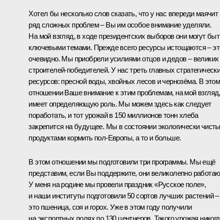
Хотел бы несколько слов сказать, что у нас впереди маячит
ряд сложных проблем – Вы им особое внимание уделяли.
На мой взгляд, в ходе президентских выборов они могут быт
ключевыми темами. Прежде всего ресурсы истощаются – эт
очевидно. Мы приобрели усилиями отцов и дедов – великих
строителей-победителей. У нас треть главных стратегическ
ресурсов: пресной воды, хвойных лесов и чернозёма. В это
отношении Ваше внимание к этим проблемам, на мой взгляд
имеет определяющую роль. Мы можем здесь как следует
поработать, и тот урожай в 150 миллионов тонн хлеба
закрепится на будущее. Мы в состоянии экологически чист
продуктами кормить пол-Европы, а то и больше.
В этом отношении мы подготовили три программы. Мы ещё
представим, если Вы поддержите, они великолепно работаю
У меня на родине мы провели праздник «Русское поле»,
и наши институты подготовили 50 сортов лучших растений –
это пшеница, соя и горох. Уже в этом году получили
на экспортных полях по 130 центнеров. Такого урожая никог