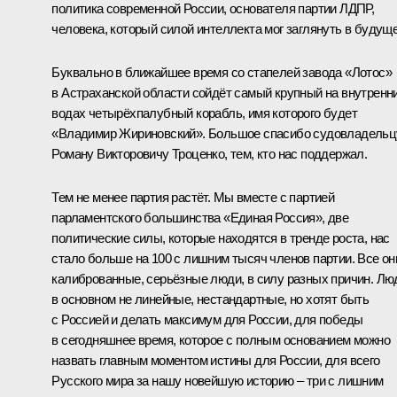
политика современной России, основателя партии ЛДПР,
человека, который силой интеллекта мог заглянуть в будуще
Буквально в ближайшее время со стапелей завода «Лотос»
в Астраханской области сойдёт самый крупный на внутренн
водах четырёхпалубный корабль, имя которого будет
«Владимир Жириновский». Большое спасибо судовладельц
Роману Викторовичу Троценко, тем, кто нас поддержал.
Тем не менее партия растёт. Мы вместе с партией
парламентского большинства «Единая Россия», две
политические силы, которые находятся в тренде роста, нас
стало больше на 100 с лишним тысяч членов партии. Все он
калиброванные, серьёзные люди, в силу разных причин. Лю
в основном не линейные, нестандартные, но хотят быть
с Россией и делать максимум для России, для победы
в сегодняшнее время, которое с полным основанием можно
назвать главным моментом истины для России, для всего
Русского мира за нашу новейшую историю – три с лишним