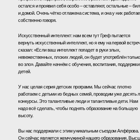
остался и проявил себя особо – оставляют, остальные – би
и домой. Очень чётко отлажена система, и она у них работае
собственно говоря.
Искусственный интеллект: нам всем тут Греф пытается
вернуть искусственный интеллект, но я ему на первой встре
сказал: «Если ваш интеллект попадет в руки злых,
невежественных, плохих людей, он будет употреблён тольк
во зло». Давайте начнём с обучения, воспитания, поддержки
детей.
У нас целая серия детских программ. Мы сейчас плотно
работаем с детьми из бедных семей, проводим уже десять 
конкурсы. Это талантливые люди и талантливые дети. Нам
надо всё сделать, чтобы поднять образование на большую
высоту.
Вы нас поддержали с этим уникальным съездом Алфёрова.
Он сейчас является жемчужиной нашего образования. Выс