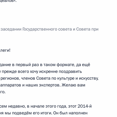
деалов».
ЖКХ
заседании Государственного совета и Совета при
 повышении инвестиционной
леги!
ание в первый раз в таком формате, да ещё
у прежде всего хочу искренне поздравить
егионов, членов Совета по культуре и искусству,
 аппаратов и наших экспертов. Желаю вам
 Государственной Думы
го.
ем недавно, в начале этого года, этот 2014-й
ня мы подведём его итоги. Он был наполнен