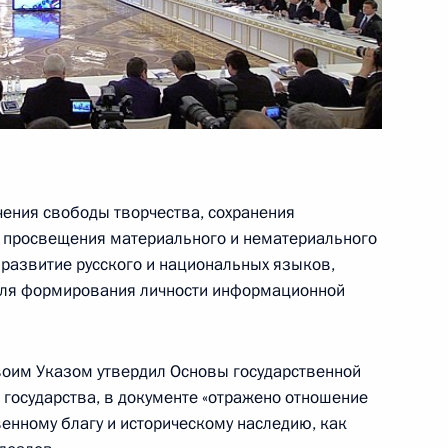
м Зюгановым
ения свободы творчества, сохранения
 Комиссии по мониторингу
и просвещения материального и нематериального
азвития страны
 развитие русского и национальных языков,
 для формирования личности информационной
своим Указом утвердил Основы государственной
 государства, в документе «отражено отношение
твенному благу и историческому наследию, как