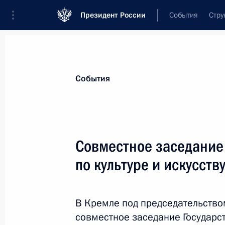
Президент России
События
Стру
Материалы по выбранной персоне
События
Зюганов
,
Геннадий
Андреевич
руководитель фракции политической п
Совместное заседание 
«Коммунистическая партия Российско
Государственной Думе
по культуре и искусств
Лента событий
В Кремле под председательство
совместное заседание Государс