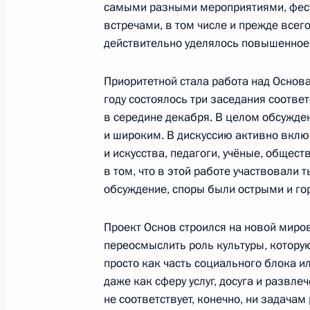
самыми разными мероприятиями, фест
Телефонные разговоры с лидерам
встречами, в том числе и прежде всег
и «Справедливой России»
действительно уделялось повышенное
5 декабря 2011 года, 00:20
Приоритетной стала работа над Основа
году состоялось три заседания соотве
Встреча с руководителями политиче
в середине декабря. В целом обсужде
в Государственной Думе
и широким. В дискуссию активно вклю
и искусства, педагоги, учёные, общес
12 июля 2011 года, 15:30
в том, что в этой работе участвовали
обсуждение, споры были острыми и го
Встреча с председателем КПРФ Ге
Проект Основ строился на новой миро
переосмыслить роль культуры, котору
19 мая 2011 года, 17:20
просто как часть социального блока и
даже как сферу услуг, досуга и развле
не соответствует, конечно, ни задачам
Встреча с руководителями парламе