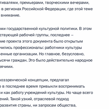
ивалями, премьерами, творческими вечерами,
и КПРФ, ЛДПР
о в регионах Российской Федерации, где этой теме
 внимание.
ми государственной культурной политики. В этом
тствующей рабочей группы, последнее –
ских партий, представленных
ние проекта этого документа было открытым
чились профессионалы: работники культуры
твенные организации. Но главное, безусловно,
 тысячи граждан. Это было действительно народное
рячими.
ннадием Зюгановым
воззренческой концепции, предлагал
ю в последнее время привыкли воспринимать
ли как работу учреждений культуры. Но чаще всего
чений. Такой узкий, отраслевой подход
 развития страны, ни запросам общества,
нтских партий