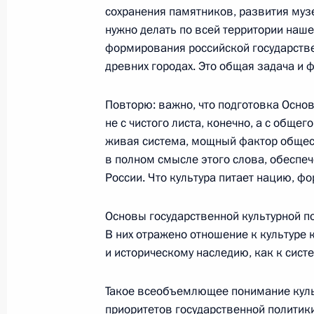
приоритетных национальных проек
сохранения памятников, развития музе
политике
нужно делать по всей территории нашей
формирования российской государствен
19 января 2010 года, 16:00
древних городах. Это общая задача и 
Повторю: важно, что подготовка Основ
Встреча с лидерами четырёх полити
не с чистого листа, конечно, а с обще
представленных в Государственной
живая система, мощный фактор общест
16 января 2010 года, 15:00
в полном смысле этого слова, обеспе
России. Что культура питает нацию, фо
Основы государственной культурной п
Стенографический отчёт о встрече
В них отражено отношение к культуре 
партии России
и историческому наследию, как к сист
12 мая 2009 года, 17:45
Такое всеобъемлющее понимание куль
приоритетов государственной политик