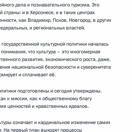
тов и демографической
йного дела и познавательного туризма. Это
 страны: и в Херсонесе, и в таких центрах
ности, как Владимир, Псков, Новгород, в других
федеральных, и региональных властей.
 государственной культурной политики началась
ческих партий,
го понимания, что культура – это многомерная
 Думе
венного развития, экономического роста, даже,
чения национальной безопасности и суверенитета
рмирует и сплачивает её.
олитики подготовлены и сегодня утверждены.
 с активом Коммунистической
как к миссии, как к общественному благу
еме ценностей и нравственных идеалов.
туры означает и кардинальное изменение самих
и. На первый план выходят процессы