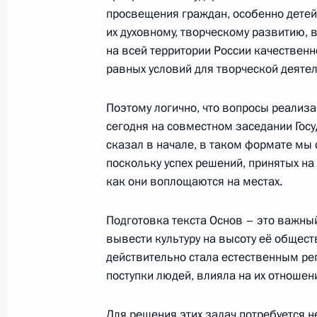
Встреча с руководителями парламе
просвещения граждан, особенно дете
их духовному, творческому развитию, 
28 января 2009 года, 15:30
на всей территории России качественно
равных условий для творческой деятел
Встреча с руководством партий, пр
Поэтому логично, что вопросы реализ
в Государственной Думе
сегодня на совместном заседании Госу
сказал в начале, в таком формате мы
10 ноября 2008 года, 15:00
поскольку успех решений, принятых на
как они воплощаются на местах.
Президент поставил задачу кардин
Подготовка текста Основ – это важный
законодательства в сфере противо
вывести культуру на высоту её общест
следующего года
действительно стала естественным ре
поступки людей, влияла на их отношени
12 июля 2008 года, 15:00
Для решения этих задач потребуется не