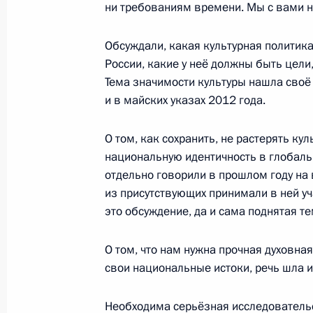
ни требованиям времени. Мы с вами н
19 февраля 2011 года, 16:00
Обсуждали, какая культурная политик
России, какие у неё должны быть цели
Тема значимости культуры нашла своё
Дмитрий Медведев встретился с г
и в майских указах 2012 года.
в Государственной Думе Геннадие
6 апреля 2010 года, 19:00
О том, как сохранить, не растерять кул
национальную идентичность в глобал
отдельно говорили в прошлом году на 
Встреча с руководителями партий,
из присутствующих принимали в ней уч
это обсуждение, да и сама поднятая те
в Государственной Думе
2 апреля 2010 года, 16:30
О том, что нам нужна прочная духовна
свои национальные истоки, речь шла 
Стенографический отчёт о заседан
Необходима серьёзная исследовательс