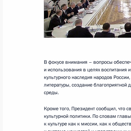
18 сентября 2014 года, 16:30
Встреча с лидером КПРФ Геннадие
26 июня 2014 года, 09:20
В фокусе внимания – вопросы обеспеч
Совместное заседание Госсовета и
и использования в целях воспитания 
достижения целевых показателей р
культурного наследия народов России,
23 декабря 2013 года, 16:00
литературы, создание благоприятной
среды.
Кроме того, Президент сообщил, что 
Встреча с Геннадием Зюгановым
культурной политики. По словам главы
19 ноября 2013 года, 17:00
к культуре как к миссии, как к общес