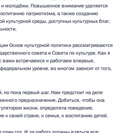
нтских партий
й и молодёжи. Повышенное внимание уделяется
воспитанию патриотизма, а также созданию
й культурной среды, доступных культурных благ,
ьности.
едставленных
ации Основ культурной политики рассматриваются
дарственного совета и Совета по культуре. Как я
 с вами встречаемся и работаем впервые,
 федеральном уровне, во многом зависит от того,
ального обновления
, но пока первый шаг. Нам предстоит на деле
действия коррупции к началу
венного предназначения. Добиться, чтобы она
гулятором жизни, определяла поведение,
е к своей стране, к семье, к воспитанию детей.
 один год. И за работу должны взяться все: