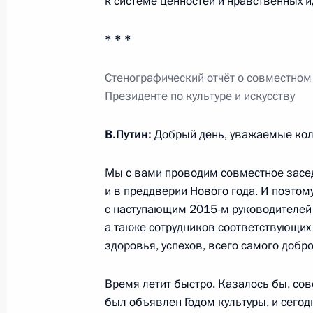
к системе ценностей и нравственных и
Заседание Госсовета по вопросам 
* * *
31 мая 2013 года, 17:20
Стенографический отчёт о совместном 
Президенте по культуре и искусству
Заседание Госсовета по вопросу о
В.Путин:
Добрый день, уважаемые кол
привлекательности регионов
27 декабря 2012 года, 18:00
Мы с вами проводим совместное засед
и в преддверии Нового года. И поэтом
с наступающим 2015-м руководителей р
а также сотрудников соответствующих
Встреча с руководителями фракций
здоровья, успехов, всего самого добро
30 ноября 2012 года, 17:00
Время летит быстро. Казалось бы, совс
был объявлен Годом культуры, и сегод