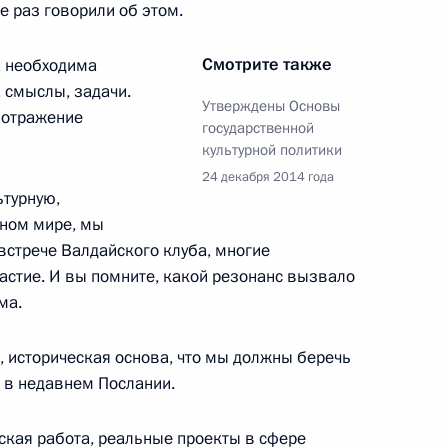
е раз говорили об этом.
Смотрите также
а необходима
, смыслы, задачи.
Утверждены Основы
 отражение
лавой фракции КПРФ
государственной
м Зюгановым
культурной политики
24 декабря 2014 года
ьтурную,
ьном мире, мы
встрече Валдайского клуба, многие
 представленных
астие. И вы помните, какой резонанс вызвало
ма.
я, историческая основа, что мы должны беречь
и в недавнем Послании.
ии Совета по реализации
кая работа, реальные проекты в сфере