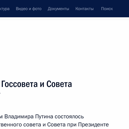
ктура
Видео и фото
Документы
Контакты
Поиск
Все персоны
артии
Госсовета и Совета
й Федерации» в
у
Подписаться на ленту
м Владимира Путина состоялось
твенного совета и Совета при Президенте