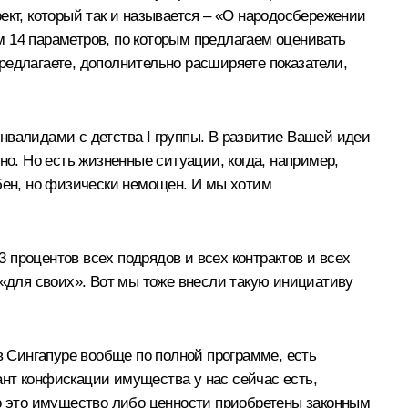
ект, который так и называется – «О народосбережении
 14 параметров, по которым предлагаем оценивать
предлагаете, дополнительно расширяете показатели,
нвалидами с детства I группы. В развитие Вашей идеи
но. Но есть жизненные ситуации, когда, например,
обен, но физически немощен. И мы хотим
процентов всех подрядов и всех контрактов и всех
я, «для своих». Вот мы тоже внесли такую инициативу
в Сингапуре вообще по полной программе, есть
иант конфискации имущества у нас сейчас есть,
то это имущество либо ценности приобретены законным