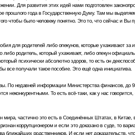
жении. Для развития этих идей нами подготовлен законопро
ре прошлого года в Государственную Думу. Там мы выделяем
того чтобы было человеку понятно. Это то, что сейчас и Вы 
обия для родителей либо опекунов, которые ухаживают за и
ко либо родитель, который ухаживает, либо опекун официаль
который психически абсолютно здоров, то есть он дееспос
обы все получали такое пособие. Это ещё одна инициатива.
вы. По недавней информации Министерства финансов, до 93 
ются неконкурентными. То есть всё‑таки, как у нас говоритс
н мира, частично это есть в Соединённых Штатах, в Китае, 
признан коррупционером и если это доказано в суде, то вар
тва ближайших родственников. И если нет доказательств, ч