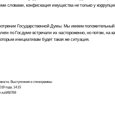
ыми словами, конфискация имущества не только у коррупцион
смотрении Государственной Думы. Мы имеем положительный
леги по Госдуме встречали их настороженно, но потом, на к
екоторым инициативам будет такая же ситуация.
овости
,
Выступления и стенограммы
019 года, 14:15
n.ru/d/60768