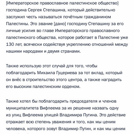
[Императорское православное палестинское общество]
господина Сергея Степашина, который действительно
заслужил честь называться почётным гражданином
Палестины. Это звание [дано] господину Степашину за его
личные усилия во главе Императорского православного
палестинского общества, которое работает в Палестине уже
130 лет, всячески содействуя укреплению отношений между
нашими народами и двумя странами.
Также использую этот случай для того, чтобы
поблагодарить Михаила Гуцериева за тот вклад, который
он внёс в строительство этого центра, а также наградить
его высоким палестинским орденом.
Также хотел бы поблагодарить председателя и членов
муниципалитета Вифлеема за их решение назвать одну
из улиц Вифлеема улицей Владимира Путина. Это действие
отражает всю степень уважения и того, как мы ценим
человека, которого зовут Владимир Путин, и как мы ценим