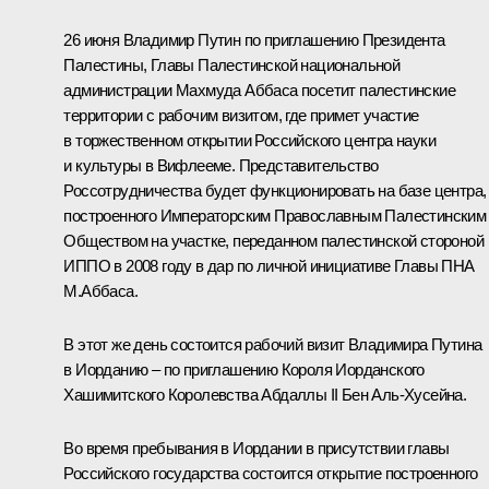
26 июня Владимир Путин по приглашению Президента
Палестины, Главы Палестинской национальной
администрации
Махмуда Аббаса
посетит палестинские
территории с рабочим визитом, где примет участие
в торжественном открытии Российского центра науки
и культуры в Вифлееме. Представительство
Россотрудничества будет функционировать на базе центра,
построенного Императорским Православным Палестинским
Обществом на участке, переданном палестинской стороной
ИППО в 2008 году в дар по личной инициативе Главы ПНА
М.Аббаса.
В этот же день состоится рабочий визит Владимира Путина
в Иорданию – по приглашению Короля Иорданского
Хашимитского Королевства
Абдаллы II Бен Аль-Хусейна
.
Во время пребывания в Иордании в присутствии главы
Российского государства состоится открытие построенного