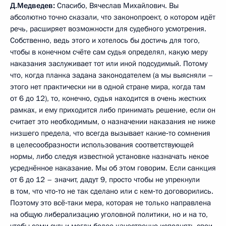
Д.Медведев:
Спасибо, Вячеслав Михайлович. Вы
абсолютно точно сказали, что законопроект, о котором идёт
речь, расширяет возможности для судебного усмотрения.
Собственно, ведь этого и хотелось бы достичь для того,
чтобы в конечном счёте сам судья определял, какую меру
наказания заслуживает тот или иной подсудимый. Потому
что, когда планка задана законодателем (а мы выясняли –
этого нет практически ни в одной стране мира, когда там
от 6 до 12), то, конечно, судья находится в очень жестких
рамках, и ему приходится либо принимать решение, если он
считает это необходимым, о назначении наказания не ниже
низшего предела, что всегда вызывает какие‑то сомнения
в целесообразности использования соответствующей
нормы, либо следуя известной установке назначать некое
усреднённое наказание. Мы об этом говорим. Если санкция
от 6 до 12 – значит, дадут 9, просто чтобы не упрекнули
в том, что что‑то не так сделано или с кем‑то договорились.
Поэтому это всё‑таки мера, которая не только направлена
на общую либерализацию уголовной политики, но и на то,
чтобы сами судьи могли более качественно исполнять свои