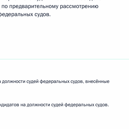
и по предварительному рассмотрению
ть следующие материалы
федеральных судов.
ельному рассмотрению
деральных судов
ельному рассмотрению
деральных судов
 должности судей федеральных судов, внесённые
дидатов на должности судей федеральных судов.
ельному рассмотрению
деральных судов