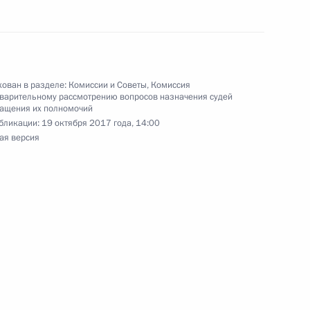
ельному рассмотрению
ован в разделе:
Комиссии и Советы
,
Комиссия
варительному рассмотрению вопросов назначения судей
деральных судов
ращения их полномочий
бликации:
19 октября 2017 года, 14:00
ая версия
ельному рассмотрению
деральных судов
ельному рассмотрению