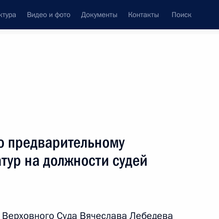
ктура
Видео и фото
Документы
Контакты
Поиск
Все персоны
о предварительному
тур на должности судей
Подписаться на ленту
 Верховного Суда Вячеслава Лебедева