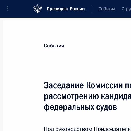
Президент России
События
Стру
Материалы по выбранной персоне
События
Лебедев
,
Вячеслав
Михайлович
Заседание Комиссии п
рассмотрению кандида
федеральных судов
Лента событий
Под руководством Председателя