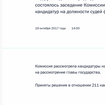
состоялось заседание Комисси
Показа
кандидатур на должности судей 
Заседание Комиссии по предварит
19 октября 2017 года
14:00
кандидатур на должности судей фе
4 июля 2019 года, 15:00
Заседание Комиссии по предварит
кандидатур на должности судей фе
Комиссия рассмотрела кандидатуры на
на рассмотрение главы государства.
25 апреля 2019 года, 14:00
Приняты решения в отношении 211 кан
Заседание Комиссии по предварит
кандидатур на должности судей фе