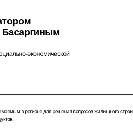
натором
м Басаргиным
оциально-экономической
нимаемым в регионе для решения вопросов жилищного строи
уктов.