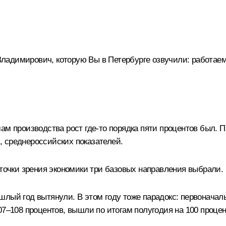
адимирович, которую Вы в Петербурге озвучили: работаем 
м производства рост где‑то порядка пяти процентов был. П
 среднероссийских показателей.
 точки зрения экономики три базовых направления выбрали.
лый год вытянули. В этом году тоже парадокс: первоначаль
07–108 процентов, вышли по итогам полугодия на 100 процен