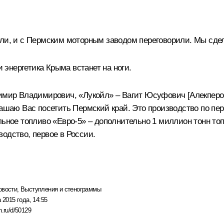
ли, и с Пермским моторным заводом переговорили. Мы сдел
и энергетика Крыма встанет на ноги.
имир Владимирович, «Лукойл» – Вагит Юсуфович [Алекперов
лашаю Вас посетить Пермский край. Это производство по пер
льное топливо «Евро-5» – дополнительно 1 миллион тонн то
одство, первое в России.
овости
,
Выступления и стенограммы
 2015 года, 14:55
n.ru/d/50129