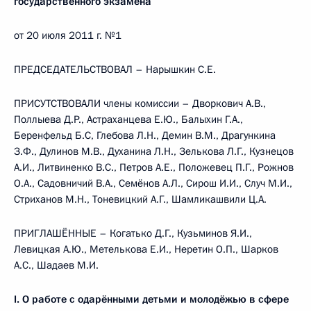
государственного экзамена
от 20 июля 2011 г. №1
ПРЕДСЕДАТЕЛЬСТВОВАЛ – Нарышкин С.Е.
ПРИСУТСТВОВАЛИ члены комиссии – Дворкович A.B.,
Поллыева Д.Р., Астраханцева Е.Ю., Балыхин Г.А.,
Беренфельд Б.С, Глебова Л.Н., Демин В.М., Драгункина
З.Ф., Дулинов М.В., Духанина Л.Н., Зелькова Л.Г., Кузнецов
А.И., Литвиненко B.C., Петров А.Е., Положевец П.Г., Рожнов
O.A., Садовничий В.А., Семёнов А.Л., Сирош И.И., Случ М.И.,
Стриханов М.Н., Тоневицкий А.Г., Шамликашвили Ц.А.
ПРИГЛАШЁННЫЕ – Когатько Д.Г., Кузьминов Я.И.,
Левицкая А.Ю., Метелькова Е.И., Неретин О.П., Шарков
A.C., Шадаев М.И.
I. О работе с одарёнными детьми и молодёжью в сфере