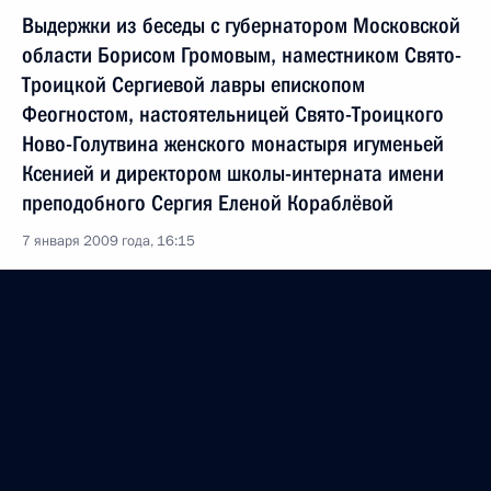
Выдержки из беседы с губернатором Московской
области Борисом Громовым, наместником Свято-
Троицкой Сергиевой лавры епископом
Феогностом, настоятельницей Свято-Троицкого
Ново-Голутвина женского монастыря игуменьей
Ксенией и директором школы-интерната имени
преподобного Сергия Еленой Кораблёвой
7 января 2009 года, 16:15
Указ о награждении губернатора Московской
области Бориса Громова орденом «За заслуги
перед Отечеством» IV степени
7 ноября 2008 года, 11:00