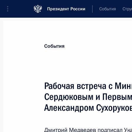
Президент России
События
Стру
Материалы по выбранной персоне
События
Сердюков
,
Анатолий
Эдуардович
Рабочая встреча с Ми
Сердюковым и Первым
Александром Сухорук
Лента событий
Дмитрий Медведев подписал Ука