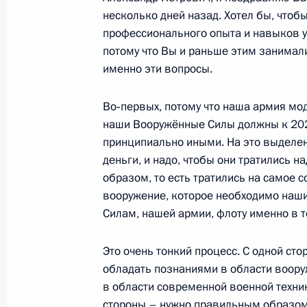
Об исполнении поручения Президен
несколько дней назад. Хотел бы, чтобы
и реализации комплекса мер по со
профессионального опыта и навыков 
высвобождаемых сотрудников МВД 
потому что Вы и раньше этим занимали
военнослужащих
именно эти вопросы.
13 октября 2011 года, 11:00
Во‑первых, потому что наша армия мо
наши Вооружённые Силы должны к 202
принципиально иными. На это выделе
Встреча с участниками российско-
деньги, и надо, чтобы они тратились 
сотрудничества по вопросам безоп
образом, то есть тратились на самое 
7 сентября 2011 года, 14:30
вооружение, которое необходимо на
Силам, нашей армии, флоту именно в т
О ходе исполнения поручения Мини
Это очень тонкий процесс. С одной сто
обладать познаниями в области воору
по итогам работы мобильной приё
в области современной военной техник
в Астраханской области
стороны – нужно правильным образо