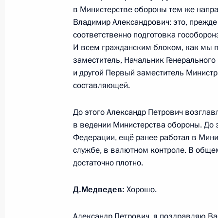
в Министерстве обороны тем же напр
Совета Безопасности
Владимир Александрович: это, прежде 
31 октября 2011 года, 18:00
соответственно подготовка гособорон
И всем гражданским блоком, как мы 
заместитель, Начальник Генерального
Рабочая встреча с Министром об
и другой Первый заместитель Минист
составляющей.
24 октября 2011 года, 16:30
До этого Александр Петрович возглав
в ведении Министерства обороны. До 
Об исполнении пункта 4 перечня п
Федерации, ещё ранее работал в Мин
работы мобильной приёмной Прези
службе, в валютном контроле. В обще
области
достаточно плотно.
19 октября 2011 года, 11:30
Д.Медведев:
Хорошо.
Александр Петрович, я поздравляю Ва