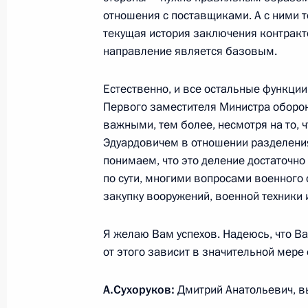
6 сентября 2011 года, 18:50
отношения с поставщиками. А с ними т
текущая история заключения контракто
направление является базовым.
Рабочая встреча с Министром об
и Первым замминистра обороны А
Естественно, и все остальные функци
Первого заместителя Министра оборон
1 сентября 2011 года, 14:00
важными, тем более, несмотря на то, 
Эдуардовичем в отношении разделения
понимаем, что это деление достаточно
Президент проинформирован об ус
по сути, многими вопросами военного 
«Булава»
закупку вооружений, военной техники 
27 августа 2011 года, 16:00
Я желаю Вам успехов. Надеюсь, что Ва
от этого зависит в значительной мере
Об исполнении поручения Президе
А.Сухоруков:
Дмитрий Анатольевич, в
нормативных параметров теплосна