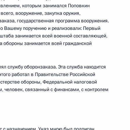
авлением, которым занимался Поповкин
всего, вооружение, закупка оружия,
заказа, государственная программа вооружения.
по Вашему поручению и реализовали: Первый
 штаба занимается всей военной составляющей,
ороны Анатолием Сердюковым
ра обороны занимается всей гражданской
лял службу оборонзаказа. Эта служба находится
этого работал в Правительстве Российской
оручений, данных по итогам
истерстве обороны, Федеральной налоговой
дента в Астраханской
м, человек, связанный с финансами, с контролем
с с назначением. Указ мною был подписан