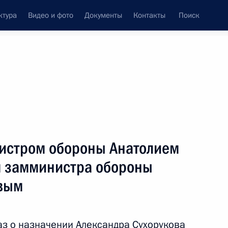
ктура
Видео и фото
Документы
Контакты
Поиск
Все персоны
нистром обороны Анатолием
 замминистра обороны
овым
Подписаться на ленту
з о назначении Александра Сухорукова