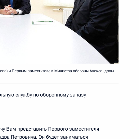
льное расследование причин
ного округа
ева) и Первым заместителем Министра обороны Александром
боты мобильной приёмной
льную службу по оборонному заказу.
очу Вам представить Первого заместителя
дра Петровича. Он будет заниматься
ие с постоянными членами