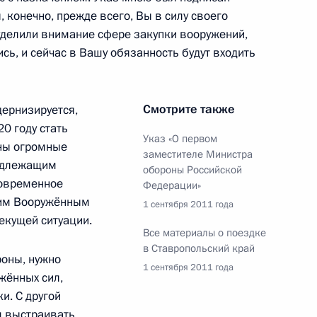
та о разработке
, конечно, прежде всего, Вы в силу своего
действию занятости
уделили внимание сфере закупки вооружений,
и увольняемых
сь, и сейчас в Вашу обязанность будут входить
Смотрите также
дернизируется,
0 году стать
Указ «О первом
ны огромные
французского Совета
заместителе Министра
надлежащим
асности
обороны Российской
современное
Федерации»
шим Вооружённым
1 сентября 2011 года
екущей ситуации.
Все материалы о поездке
в Ставропольский край
стру обороны, данного
роны, нужно
1 сентября 2011 года
жённых сил,
мной Президента
и. С другой
м выстраивать