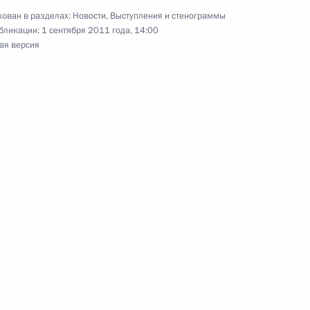
ован в разделах:
Новости
,
Выступления и стенограммы
бликации:
1 сентября 2011 года, 14:00
та о предоставлении
ая версия
 на военную службу
м Сергеем Ивановым
 Сердюковым
вещания по вопросам
саммита АТЭС»