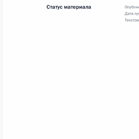
Статус материала
Опублик
Дата пу
Об исполнении поручения Президен
Текстов
абитуриентам отсрочки от призыва
13 июля 2011 года, 18:20
Рабочая встреча с вице-премьеро
и Министром обороны Анатолием
12 июля 2011 года, 15:00
Перечень поручений по итогам со
подготовки к проведению «Недели 
6 июля 2011 года, 09:50