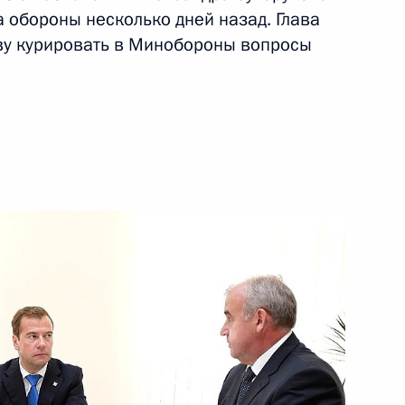
обороны несколько дней назад. Глава
ть следующие материалы
ову курировать в Минобороны вопросы
та 4 перечня поручений,
ой приёмной Президента
стру обороны, данного
мной Президента в Тверской