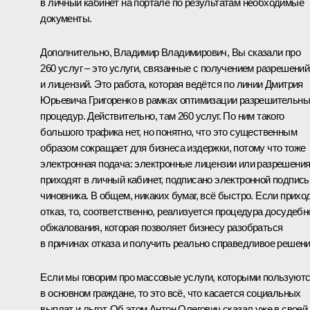
в личный кабинет на портале по результатам необходимые
документы.
Дополнительно, Владимир Владимирович, Вы сказали про
260 услуг – это услуги, связанные с получением разрешений
и лицензий. Это работа, которая ведётся по линии Дмитрия
Юрьевича Григоренко в рамках оптимизации разрешительн
процедур. Действительно, там 260 услуг. По ним такого
большого трафика нет, но понятно, что это существенным
образом сокращает для бизнеса издержки, потому что тоже
электронная подача: электронные лицензии или разрешени
приходят в личный кабинет, подписано электронной подпис
чиновника. В общем, никаких бумаг, всё быстро. Если прихо
отказ, то, соответственно, реализуется процедура досудебн
обжалования, которая позволяет бизнесу разобраться
в причинах отказа и получить реально справедливое решени
Если мы говорим про массовые услуги, которыми пользуют
в основном граждане, то это всё, что касается социальных
выплат и льгот. Об этом Антон Олегович сказал уже в своей