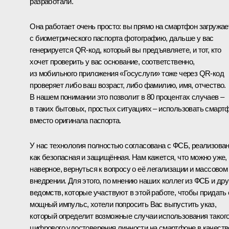
разработали.
Она работает очень просто: вы прямо на смартфон загружае
с биометрического паспорта фотографию, дальше у вас
генерируется QR-код, который вы предъявляете, и тот, кто
хочет проверить у вас основание, соответственно,
из мобильного приложения «Госуслуги» тоже через QR-код
проверяет либо ваш возраст, либо фамилию, имя, отчество.
В нашем понимании это позволит в 80 процентах случаев –
в таких бытовых, простых ситуациях – использовать смарт
вместо оригинала паспорта.
У нас технология полностью согласована с ФСБ, реализова
как безопасная и защищённая. Нам кажется, что можно уже,
наверное, вернуться к вопросу о её легализации и массовом
внедрении. Для этого, по мнению наших коллег из ФСБ и дру
ведомств, которые участвуют в этой работе, чтобы придать 
мощный импульс, хотели попросить Вас выпустить указ,
который определит возможные случаи использования таког
цифрового удостоверения личности на смартфоне в качеств