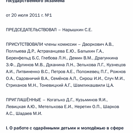
государственного экзамена
от 20 июля 2011 г. №1
ПРЕДСЕДАТЕЛЬСТВОВАЛ – Нарышкин С.Е.
ПРИСУТСТВОВАЛИ члены комиссии – Дворкович A.B.,
Поллыева Д.Р., Астраханцева Е.Ю., Балыхин Г.А.,
Беренфельд Б.С, Глебова Л.Н., Демин В.М., Драгункина
З.Ф., Дулинов М.В., Духанина Л.Н., Зелькова Л.Г., Кузнецов
А.И., Литвиненко B.C., Петров А.Е., Положевец П.Г., Рожнов
O.A., Садовничий В.А., Семёнов А.Л., Сирош И.И., Случ М.И.,
Стриханов М.Н., Тоневицкий А.Г., Шамликашвили Ц.А.
ПРИГЛАШЁННЫЕ – Когатько Д.Г., Кузьминов Я.И.,
Левицкая А.Ю., Метелькова Е.И., Неретин О.П., Шарков
A.C., Шадаев М.И.
I. О работе с одарёнными детьми и молодёжью в сфере