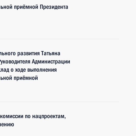
льной приёмной Президента
льного развития Татьяна
Руководителя Администрации
клад о ходе выполнения
льной приёмной
 комиссии по нацпроектам,
нению