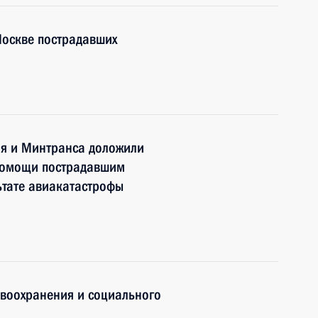
Москве пострадавших
я и Минтранса доложили
помощи пострадавшим
ьтате авиакатастрофы
авоохранения и социального