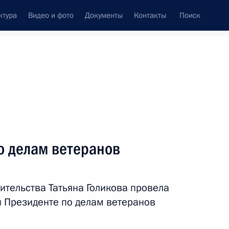
ктура
Видео и фото
Документы
Контакты
Поиск
Все персоны
тва Российской
о делам ветеранов
ительства Татьяна Голикова провела
Подписаться на ленту
 Президенте по делам ветеранов