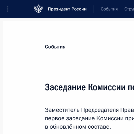
Президент России
События
Стру
Материалы по выбранной персоне
События
Голикова
,
Татьяна
Алексеевна
Заместитель Председателя Правительс
Заседание Комиссии п
Федерации
Заместитель Председателя Прав
Лента событий
первое заседание Комиссии при
в обновлённом составе.