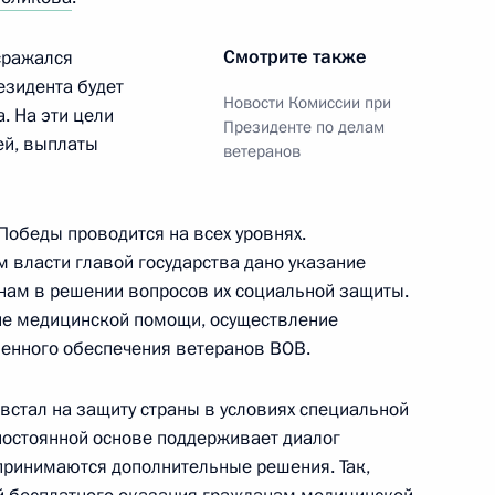
Смотрите также
сражался
езидента будет
Новости Комиссии при
. На эти цели
й общественной организации
Президенте по делам
ей, выплаты
ветеранов
Победы проводится на всех уровнях.
власти главой государства дано указание
алидов
ам в решении вопросов их социальной защиты.
ие медицинской помощи, осуществление
венного обеспечения ветеранов ВОВ.
встал на защиту страны в условиях специальной
усству
постоянной основе поддерживает диалог
 принимаются дополнительные решения. Так,