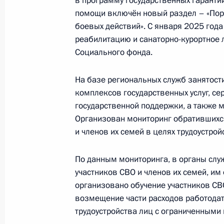
в программу государственных гаранти
помощи включён новый раздел – «По
боевых действий». С января 2025 год
Заседание Комиссии по делам вет
реабилитацию и санаторно-курортное 
Социального фонда.
19 марта 2025 года, 17:00
На базе региональных служб занятост
комплексов государственных услуг, се
Совещание с членами Правительст
государственной поддержки, а также 
18 февраля 2025 года, 19:50
Организован мониторинг обратившихся
и членов их семей в целях трудоустрой
По данным мониторинга, в органы слу
Посещение Государственного Эрми
участников СВО и членов их семей, им 
24 декабря 2024 года, 17:15
организовано обучение участников СВ
возмещение части расходов работодат
трудоустройства лиц с ограниченными
Заседание Государственного Совет