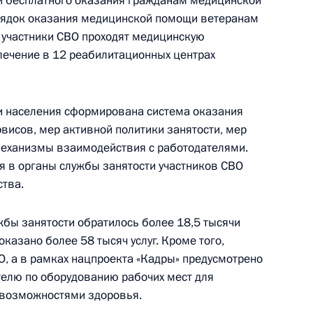
й бесплатного оказания гражданам медицинской
рядок оказания медицинской помощи ветеранам
а участники СВО проходят медицинскую
еранов
лечение в 12 реабилитационных центрах
и населения сформирована система оказания
рвисов, мер активной политики занятости, мер
ва
механизмы взаимодействия с работодателями.
 в органы службы занятости участников СВО
ства.
жбы занятости обратилось более 18,5 тысячи
тажа
оказано более 58 тысяч услуг. Кроме того,
О, а в рамках нацпроекта «Кадры» предусмотрено
елю по оборудованию рабочих мест для
 возможностями здоровья.
а