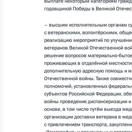
выплате некоторым категориям гражда
4 июня 2024 года, 20:40
годовщиной Победы в Великой Отечес
– высшим исполнительным органам с
Встреча с семьями награждённых 
с ветеранскими, волонтёрскими, общ
слава» и «Мать-героиня»
реализацию мероприятий по улучшени
ветеранов Великой Отечественной вой
30 мая 2024 года, 14:50
решение вопросов материально-бытов
проживающих в отдалённой местности,
дополнительную адресную помощь и 
Заседание Совета по стратегическ
Отечественной войны. Также совмест
и комиссий Госсовета по направле
полномочий, установленных федераль
экономического развития
субъектов Российской Федерации, обе
войны проведение диспансеризации и
29 мая 2024 года, 18:20
основе, в том числе путём выезда мед
организации доставки ветерана в ме
с привлечением транспорта, закуплен
Президент подписал указы о назна