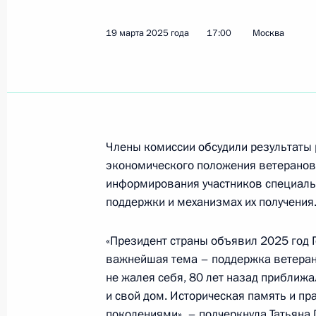
Показа
19 марта 2025 года
17:00
Москва
Совещание с членами Правительст
4 июня 2025 года, 17:30
Члены комиссии обсудили результаты 
Встреча с семьями, награждённым
экономического положения ветеранов
слава», и матерями, удостоенными
информирования участников специаль
героиня»
поддержки и механизмах их получения
29 мая 2025 года, 16:20
«Президент страны объявил 2025 год 
важнейшая тема – поддержка ветерано
не жалея себя, 80 лет назад приближа
Заседание наблюдательного совета
и свой дом. Историческая память и пр
возможностей»
поколениями», – подчеркнула
Татьяна 