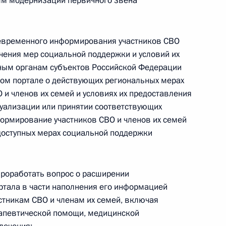
мм модернизации первичного звена
ов служб
оевременного информирования участников СВО
учения мер социальной поддержки и условий их
ным органам субъектов Российской Федерации
ва
ом портале о действующих региональных мерах
и членов их семей и условиях их предоставления
туализации или принятии соответствующих
формирование участников СВО и членов их семей
доступных мерах социальной поддержки
 после теракта в «Крокус
роработать вопрос о расширении
тала в части наполнения его информацией
тникам СВО и членам их семей, включая
рапевтической помощи, медицинской
ва