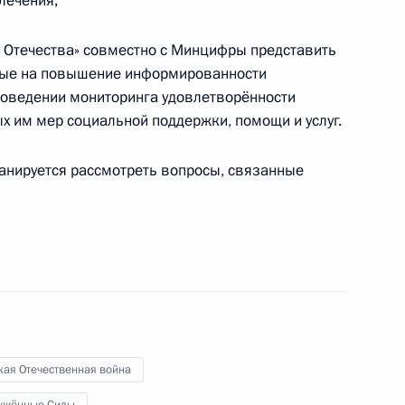
лечения;
 Отечества» совместно с Минцифры представить
ные на повышение информированности
ому развитию
проведении мониторинга удовлетворённости
х им мер социальной поддержки, помощи и услуг.
анируется рассмотреть вопросы, связанные
кого движения детей
тов в регионах
кая Отечественная война