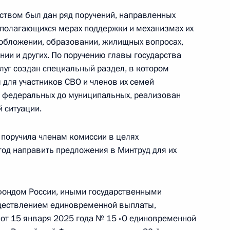
ством был дан ряд поручений, направленных
 полагающихся мерах поддержки и механизмах их
ообложении, образовании, жилищных вопросах,
ии и других. По поручению главы государства
ого Совета по направлению
луг создан специальный раздел, в котором
для участников СВО и членов их семей
т федеральных до муниципальных, реализован
 ситуации.
 поручила членам комиссии в целях
-экономического развития
од направить предложения в Минтруд для их
фондом России, иными государственными
уществлением единовременной выплаты,
от 15 января 2025 года № 15 «О единовременной
ва