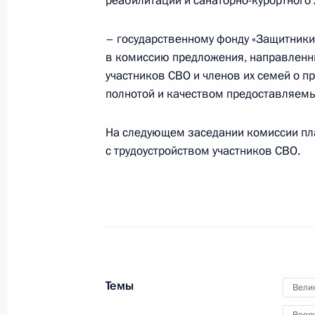
реабилитации и санаторно-курортного 
14 марта 2024 года, 17:40
– государственному фонду «Защитники
в комиссию предложения, направлен
Заседание Совета по стратегическ
участников СВО и членов их семей о 
и национальным проектам
полнотой и качеством предоставляемы
21 декабря 2023 года, 15:10
На следующем заседании комиссии пл
с трудоустройством участников СВО.
Заседание набсовета общероссийс
и молодёжи
5 декабря 2023 года, 20:00
Темы
Открытие новых медицинских объек
Вели
28 ноября 2023 года, 19:20