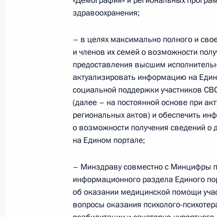
«Демография» и региональных програ
Российской Федерации и директор
здравоохранения;
14 мая 2024 года, 21:25
– в целях максимально полного и св
и членов их семей о возможности пол
предоставления высшим исполнитель
Совещание с членами Правительст
актуализировать информацию на Един
4 апреля 2024 года, 19:10
социальной поддержки участников СВО 
(далее – на постоянной основе при ак
региональных актов) и обеспечить ин
о возможности получения сведений о 
Совещание по мерам, принимаемым
на Едином портале;
Сити Холле»
25 марта 2024 года, 21:35
– Минздраву совместно с Минцифры п
информационного раздела Единого пор
об оказании медицинской помощи учас
вопросы оказания психолого-психоте
Совещание с членами Правительст