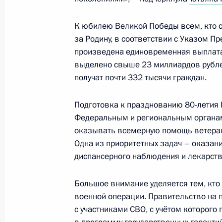
27 мая 2025 года, 15:45
К юбилею Великой Победы всем, кто 
за Родину, в соответствии с Указом Пр
произведена единовременная выплата
Встреча с членами Общероссийско
выделено свыше 23 миллиардов рубл
«Деловая Россия»
получат почти 332 тысячи граждан.
13 мая 2025 года, 17:50
Подготовка к празднованию 80-летия 
Федеральным и региональным органам 
Заседание Комиссии по делам инв
оказывать всемерную помощь ветеран
Одна из приоритетных задач – оказан
16 апреля 2025 года, 16:35
диспансерного наблюдения и лекарст
Большое внимание уделяется тем, кто 
Заседание Совета по культуре и иск
военной операции. Правительство на 
с участниками СВО, с учётом которого
25 марта 2025 года, 18:45