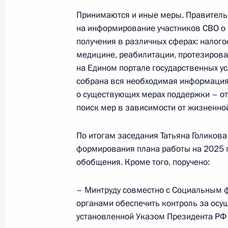
Принимаются и иные меры. Правитель
20 декабря 2024 года, 18:40
на информирование участников СВО о
получения в различных сферах: налог
медицине, реабилитации, протезирован
Заседание комиссии Государственн
на Едином портале государственных ус
«Семья»
собрана вся необходимая информация 
о существующих мерах поддержки – о
28 ноября 2024 года, 13:00
поиск мер в зависимости от жизненной
По итогам заседания Татьяна Голикова
Совещание по вопросам социально
формирования плана работы на 2025 г
новых субъектов РФ
обобщения. Кроме того, поручено:
24 июля 2024 года, 16:20
– Минтруду совместно с Социальным 
органами обеспечить контроль за ос
установленной Указом Президента РФ 
Совещание с членами Правительст