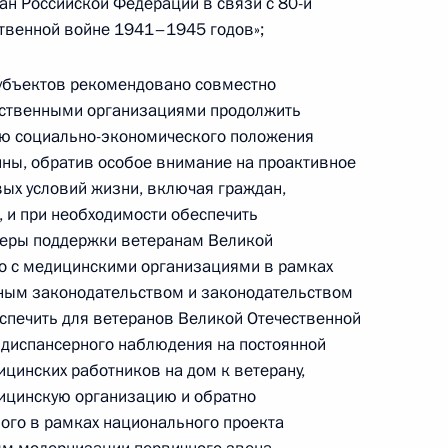
н Российской Федерации в связи с 80-й
твенной войне 1941–1945 годов»;
убъектов рекомендовано совместно
орденами «Родительская
ественными организациями продолжить
ю социально-экономического положения
ны, обратив особое внимание на проактивное
ых условий жизни, включая граждан,
 и при необходимости обеспечить
меры поддержки ветеранам Великой
ому развитию и нацпроектам
но с медицинскими организациями в рамках
ниям социально-
ным законодательством и законодательством
спечить для ветеранов Великой Отечественной
 диспансерного наблюдения на постоянной
ицинских работников на дом к ветерану,
дицинскую организацию и обратно
ного в рамках национального проекта
чении членов Правительства