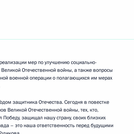
ть следующие материалы
ва
реализации мер по улучшению социально-
и орденом «Родительская
 Великой Отечественной войны, а также вопросы
 почётного звания «Мать-
ной военной операции о полагающихся им мерах
.
Годом защитника Отечества. Сегодня в повестке
в Великой Отечественной войны, тех, кто,
л Победу, защищал нашу страну, своих близких
 АНО «Россия – страна
авда – это наша ответственность перед будущими
Голикова
.