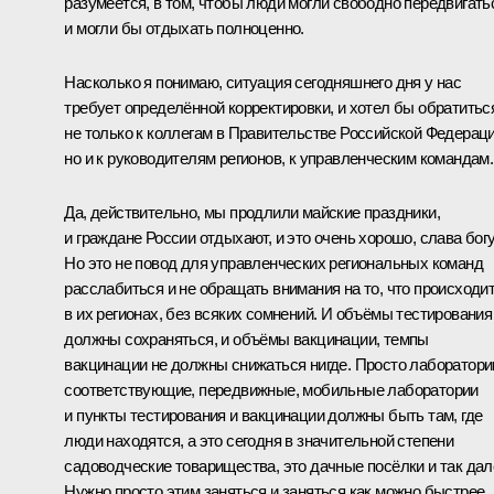
разумеется, в том, чтобы люди могли свободно передвигать
и могли бы отдыхать полноценно.
Насколько я понимаю, ситуация сегодняшнего дня у нас
требует определённой корректировки, и хотел бы обратитьс
не только к коллегам в Правительстве Российской Федераци
но и к руководителям регионов, к управленческим командам.
Да, действительно, мы продлили майские праздники,
и граждане России отдыхают, и это очень хорошо, слава богу
Но это не повод для управленческих региональных команд
расслабиться и не обращать внимания на то, что происходи
в их регионах, без всяких сомнений. И объёмы тестирования
должны сохраняться, и объёмы вакцинации, темпы
вакцинации не должны снижаться нигде. Просто лаборатори
соответствующие, передвижные, мобильные лаборатории
и пункты тестирования и вакцинации должны быть там, где
люди находятся, а это сегодня в значительной степени
садоводческие товарищества, это дачные посёлки и так дал
Нужно просто этим заняться и заняться как можно быстрее.