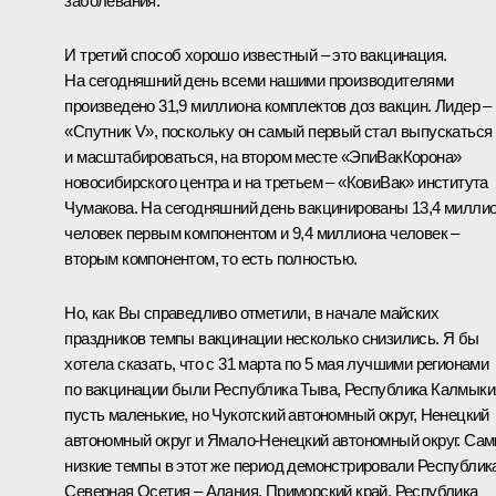
заболевания.
И третий способ хорошо известный – это вакцинация.
На сегодняшний день всеми нашими производителями
произведено 31,9 миллиона комплектов доз вакцин. Лидер –
«Спутник V», поскольку он самый первый стал выпускаться
и масштабироваться, на втором месте «ЭпиВакКорона»
новосибирского центра и на третьем – «КовиВак» института
Чумакова. На сегодняшний день вакцинированы 13,4 милли
человек первым компонентом и 9,4 миллиона человек –
вторым компонентом, то есть полностью.
Но, как Вы справедливо отметили, в начале майских
праздников темпы вакцинации несколько снизились. Я бы
хотела сказать, что с 31 марта по 5 мая лучшими регионами
по вакцинации были Республика Тыва, Республика Калмыки
пусть маленькие, но Чукотский автономный округ, Ненецкий
автономный округ и Ямало-Ненецкий автономный округ. Са
низкие темпы в этот же период демонстрировали Республик
Северная Осетия – Алания, Приморский край, Республика