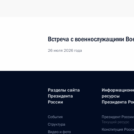
Встреча с военнослужащими Во
26 июля 2026 года
Разделы сайта
Информацион
Президента
ресурсы
России
Президента Ро
События
Президент России
Текущий ресурс
Структура
Конституция Росс
Видео и фото