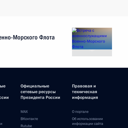
енно-Морского Флота
ные
Официальные
Правовая и
сетевые ресурсы
техническая
ссии
Президента России
информация
MAX
О портале
ВКонтакте
Об использовании
ии
информации сайта
Rutube