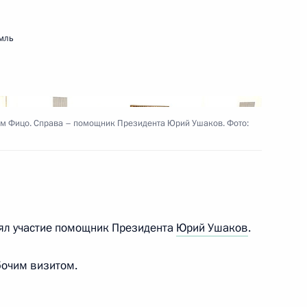
вакии Робертом Фицо
мль
й, прибывающих в Москву
м Фицо. Справа – помощник Президента Юрий Ушаков. Фото:
ьства Словацкой Республики
нял участие помощник Президента
Юрий Ушаков
.
бочим визитом.
ства Словакии Робертом