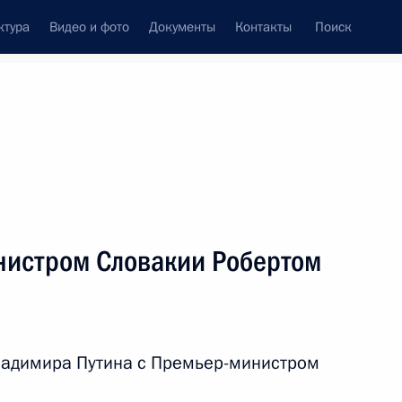
ктура
Видео и фото
Документы
Контакты
Поиск
Все персоны
ой Республики
нистром Словакии Робертом
Подписаться на ленту
ладимира Путина с Премьер-министром