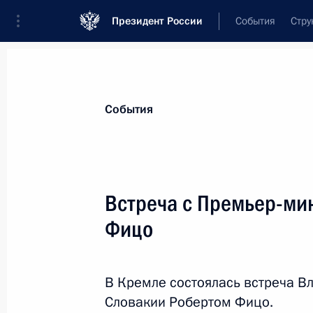
Президент России
События
Стру
Материалы по выбранной персоне
События
Фицо
,
Роберт
Председатель Правительства Словацк
Встреча с Премьер-ми
Фицо
Лента событий
В Кремле состоялась встреча В
Словакии Робертом Фицо.