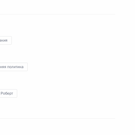
акия
вакии Робертом Фицо
няя политика
вакии Робертом Фицо
 Роберт
елем Правительства Словакии