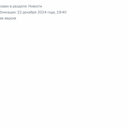
ован в разделе:
Новости
бликации:
22 декабря 2024 года, 19:40
ая версия
ьства Словакии Робертом
енно-Морского Флота