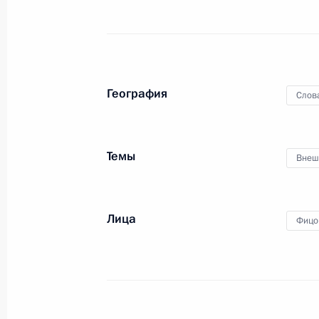
Фицо
9 мая 2025 года, 22:30
География
Слов
Встреча с Премьер-министром Сло
22 декабря 2024 года, 19:40
Темы
Внеш
Встреча с премьер-министром Сло
Лица
Фицо
25 августа 2016 года, 23:25
Телефонный разговор с Председат
Робертом Фицо