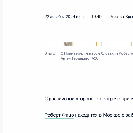
Встреча с Премьер-министром Сло
9 мая 2026 года, 13:40
22 декабря 2024 года
19:40
Москва, Кре
Список глав иностранных делегаци
на празднование Дня Победы
3 из 5
С Премьер-министром Словакии Роберто
Артём Геодакян, ТАСС
8 мая 2026 года, 17:45
Встреча с Председателем Правител
Робертом Фицо
С российской стороны во встрече при
2 сентября 2025 года, 12:40
Роберт Фицо
находится в Москве с ра
Беседа с Председателем Правитель