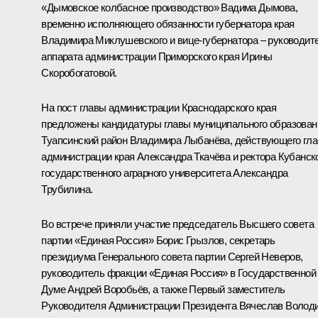
«Дымовское колбасное производство» Вадима Дымова,
временно исполняющего обязанности губернатора края
Владимира Миклушевского и вице-губернатора – руководит
аппарата администрации Приморского края Ирины
Скоробогатовой.
На пост главы администрации Краснодарского края
предложены кандидатуры главы муниципального образован
Туапсинский район Владимира Лыбанёва, действующего гл
администрации края Александра Ткачёва и ректора Кубанск
государственного аграрного университета Александра
Трубилина.
Во встрече приняли участие председатель Высшего совета
партии «Единая Россия»
Борис Грызлов
, секретарь
президиума Генерального совета партии Сергей Неверов,
руководитель фракции «Единая Россия» в Государственной
Думе Андрей Воробьёв, а также Первый заместитель
Руководителя Администрации Президента
Вячеслав Волод