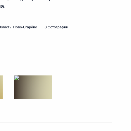
адской области Алексеем
а.
бласть, Ново-Огарёво
3 фотографии
адской области Алексеем
рно-образовательных