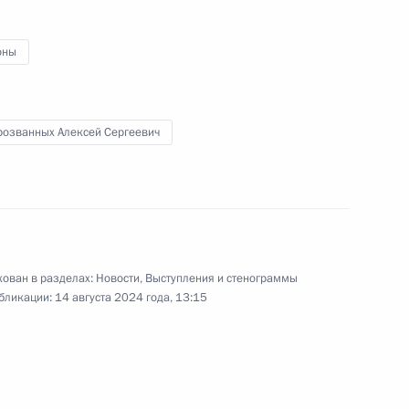
обязанности губернатора
м Беспрозванных
оны
розванных Алексей Сергеевич
енно-Морского Флота
ован в разделах:
Новости
,
Выступления и стенограммы
бликации:
14 августа 2024 года, 13:15
ные
Официальные
Правовая и
сетевые ресурсы
техническая