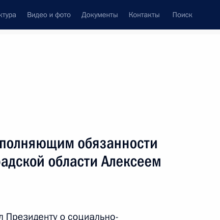
ктура
Видео и фото
Документы
Контакты
Поиск
Все персоны
сполняющим обязанности
радской области Алексеем
Подписаться на ленту
 Президенту о социально-