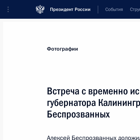
Президент России
События
Стру
Материалы по выбранной персоне
Фотографии
Беспрозванных
,
Алексей
Сергеевич
губернатор Калининградской области
Встреча с временно и
губернатора Калининг
Беспрозванных
Лента событий
Алексей Беспрозванных доложил