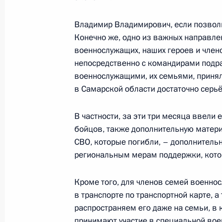
Владимир Владимирович, если позволи
Совещание с членами Правительст
Конечно же, одно из важных направле
военнослужащих, наших героев и члено
7 августа 2024 года, 15:30
непосредственно с командирами подра
военнослужащими, их семьями, приня
в Самарской области достаточно серь
Открытие автодорожных обходов Тв
16 июля 2024 года, 11:15
В частности, за эти три месяца ввели
бойцов, также дополнительную матери
СВО, которые погибли, – дополнитель
региональным мерам поддержки, кото
Указ об исполняющем обязанности
области
Кроме того, для членов семей военно
31 мая 2024 года, 14:30
в транспорте по транспортной карте, 
распространяем его даже на семьи, в к
принимают участие в специальной вое