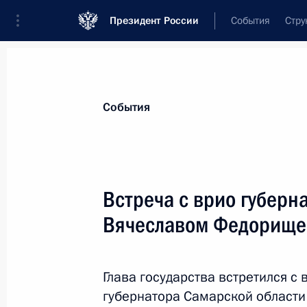
Президент России
События
Стру
Материалы по выбранной персоне
События
Федорищев
,
Вячеслав
Андреевич
губернатор Самарской области
Встреча с врио губерн
Вячеславом Федорищ
Лента событий
Глава государства встретился 
губернатора Самарской област