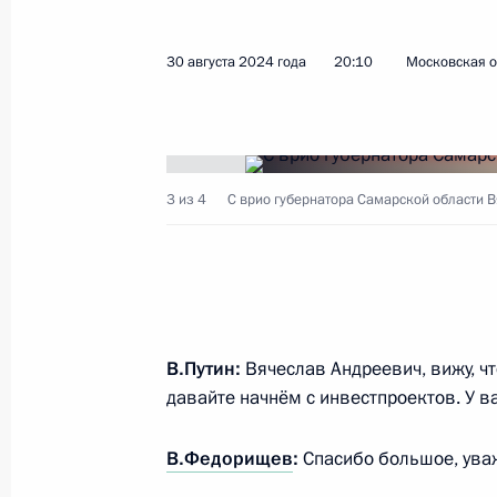
Встреча с губернатором Самарской
Федорищевым
30 августа 2024 года
20:10
Московская о
5 сентября 2025 года, 23:50
Совместное заседание комиссии Г
3 из 4
С врио губернатора Самарской области
«Промышленность» и Координацио
по промышленности и химии
8 августа 2025 года, 20:00
В.Путин:
Вячеслав Андреевич, вижу, чт
Заседание рабочей группы по подг
давайте начнём с инвестпроектов. У в
по развитию физической культуры 
3 июня 2025 года, 13:30
В.Федорищев
:
Спасибо большое, ув