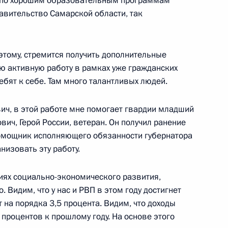
т по хорошим образовательным программам
MAX
О портале
равительство Самарской области, так
ВКонтакте
Об использовании
ии
информации сайта
Rutube
О персональных
Telegram-канал
данных пользователей
 к этому, стремится получить дополнительные
YouTube
зиденту
Написать в редакцию
ою активную работу в рамках уже гражданских
и —
ебят к себе. Там много талантливых людей.
ного
ч, в этой работе мне помогает гвардии младший
по
ич, Герой России, ветеран. Он получил ранение
—
 помощник исполняющего обязанности губернатора
низовать эту работу.
ссии
иях социально-экономического развития,
. Видим, что у нас и РВП в этом году достигнет
 на порядка 3,5 процента. Видим, что доходы
Все материалы сайта
процентов к прошлому году. На основе этого
доступны по лицензии: