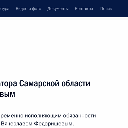
ктура
Видео и фото
Документы
Контакты
Поиск
Все персоны
атора Самарской области
евым
Подписаться на ленту
с временно исполняющим обязанности
и Вячеславом Федорищевым.