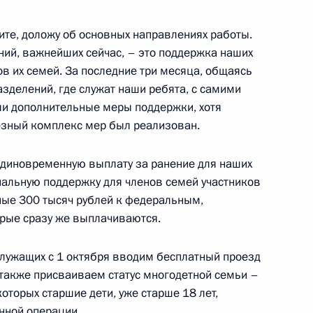
те, доложу об основных направлениях работы.
ва
ний, важнейших сейчас, – это поддержка наших
в их семей. За последние три месяца, общаясь
зделений, где служат наши ребята, с самими
ли дополнительные меры поддержки, хотя
ёзный комплекс мер был реализован.
ери и Тольятти
 единовременную выплату за ранение для наших
альную поддержку для членов семей участников
ные 300 тысяч рублей к федеральным,
рые сразу же выплачиваются.
 губернатора Самарской
служащих с 1 октября вводим бесплатный проезд
а также присваиваем статус многодетной семьи –
оторых старшие дети, уже старше 18 лет,
нной операции.