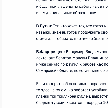
новые знания и компетенции, пройду
События
Президент России
и будут приглашены на работу как в п
Текущий ресурс
Структура
и в муниципальные образования.
Конституция Росс
Видео и фото
Государственная
Документы
символика
В.Путин:
Тех, кто хочет, тех, кто готов
Контакты
Обратиться к Пре
навыки, знания, готов продолжить св
Поиск
Президент Росси
структур, – обязательно нужно брать р
гражданам школь
возраста
Для СМИ
В.Федорищев:
Владимир Владимирови
Виртуальный тур 
Кремлю
лейтенант Девятов Максим Владимиров
Подписаться
Владимир Путин 
Справочник
и уже сейчас приступил к работе как
личный сайт
Самарской области, помогает мне орга
Дикая природа Ро
Версия для людей
с ограниченными
возможностями
Если говорить об основных направлен
то здесь экономика работает устойчиво
English
планки три триллиона рублей, вырастет
бюджета увеличиваются – порядка 10 