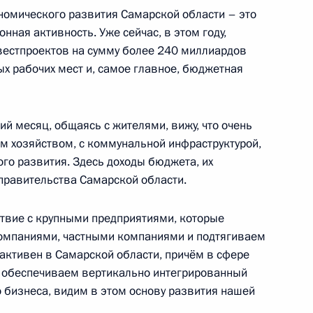
номического развития Самарской области – это
ная активность. Уже сейчас, в этом году,
амарской области Вячеславом
естпроектов на сумму более 240 миллиардов
вых рабочих мест и, самое главное, бюджетная
ий месяц, общаясь с жителями, вижу, что очень
м хозяйством, с коммунальной инфраструктурой,
 направлению
о развития. Здесь доходы бюджета, их
правительства Самарской области.
твие с крупными предприятиями, которые
компаниями, частными компаниями и подтягиваем
ской области Вячеславом
 активен в Самарской области, причём в сфере
 обеспечиваем вертикально интегрированный
о бизнеса, видим в этом основу развития нашей