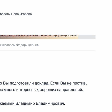
 области Вячеславом
бласть, Ново-Огарёво
оссовета по направлению
 Вячеславом Федорищевым.
нных советов
о Вы подготовили доклад. Если Вы не против,
отовке заседания Совета
ас много интересных, хороших направлений.
и спорта
ажаемый Владимир Владимирович.