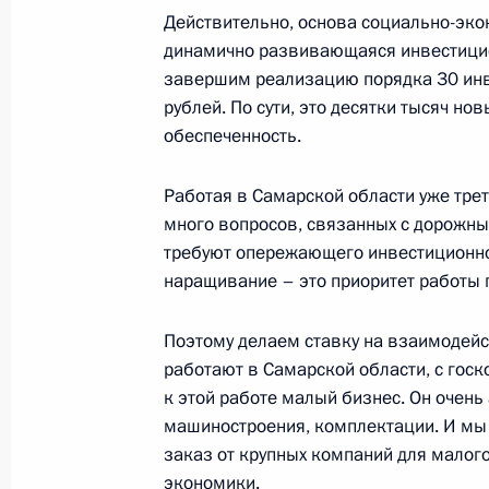
Действительно, основа социально-эко
динамично развивающаяся инвестицион
Рабочая встреча с губернатором С
завершим реализацию порядка 30 инв
Федорищевым
рублей. По сути, это десятки тысяч но
28 января 2025 года, 23:15
обеспеченность.
Работая в Самарской области уже трет
много вопросов, связанных с дорожны
Заседание комиссии Госсовета по
требуют опережающего инвестиционног
«Промышленность»
наращивание – это приоритет работы 
9 октября 2024 года, 16:00
Поэтому делаем ставку на взаимодейс
работают в Самарской области, с гос
Встреча с врио губернатора Самар
к этой работе малый бизнес. Он очень
Федорищевым
машиностроения, комплектации. И мы
заказ от крупных компаний для малог
30 августа 2024 года, 20:10
экономики.