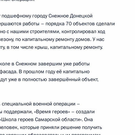
едорищевым
у подшефному городу Снежное Донецкой
ершаются работы – порядка 70 объектов сделали
чно с нашими строителями, контролировал ход
езону, по капитальному ремонту домов. У нас
ту, в том числе крыш, капитальному ремонту.
енно-Морского Флота
 школе в Снежном завершим уже работы
фасада. В прошлом году её капитально
йдут уже в полностью завершённый объект,
в специальной военной операции –
 поддержали, «Время героев» – создали
ные
Официальные
Правовая и
«Школа героев Самарской области». Она
сетевые ресурсы
техническая
ссии
Президента России
информация
0 человек, которые приняли решение получить