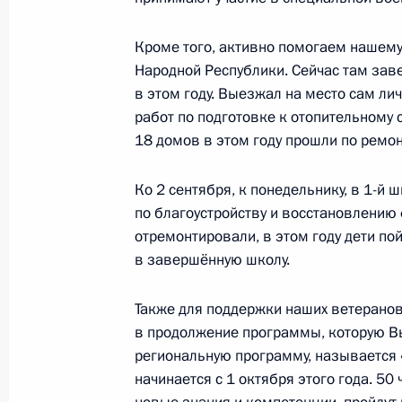
Рабочая встреча с Вячеславом Ф
Кроме того, активно помогаем нашем
31 мая 2024 года, 13:05
Народной Республики. Сейчас там зав
в этом году. Выезжал на место сам ли
работ по подготовке к отопительному с
18 домов в этом году прошли по ремон
Встреча с военнослужащими Во
Ко 2 сентября, к понедельнику, в 1-й
по благоустройству и восстановлению 
26 июля 2026 года
отремонтировали, в этом году дети по
в завершённую школу.
Также для поддержки наших ветерано
в продолжение программы, которую Вы
Разделы сайта
Информацион
региональную программу, называется 
Президента
ресурсы
России
Президента Ро
начинается с 1 октября этого года. 5