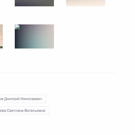
енно-Морского Флота
ные
Официальные
Правовая и
ов Дмитрий Николаевич
сетевые ресурсы
техническая
ссии
ева Светлана Витальевна
Президента России
информация
MAX
О портале
ВКонтакте
Об использовании