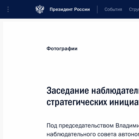
Президент России
События
Стру
Материалы по выбранной персоне
Фотографии
Песков
,
Дмитрий
Николаевич
специальный представитель Президен
Заседание наблюдатель
цифрового и технологического развит
стратегических инициа
Лента событий
Под председательством Владими
наблюдательного совета автон