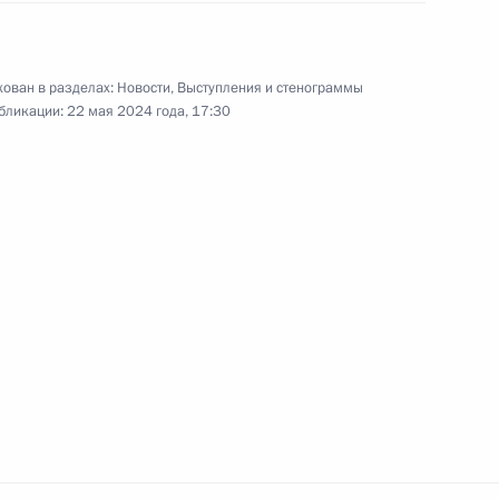
ии
информации сайта
Rutube
О персональных
Telegram-канал
данных пользователей
YouTube
зиденту
ован в разделах:
Новости
,
Выступления и стенограммы
Написать в редакцию
бликации:
22 мая 2024 года, 17:30
и —
ного
по
—
ссии
Все материалы сайта
доступны по лицензии:
Creative Commons
Attribution 4.0
International