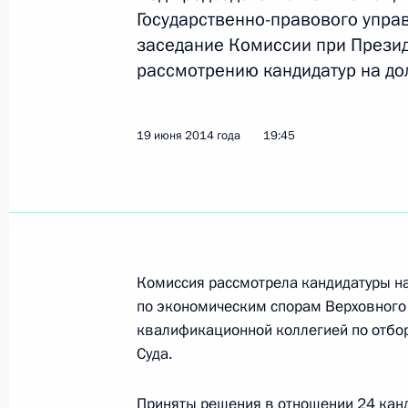
Подписаны указы о назначении в 
Государственно-правового упра
Президента
заседание Комиссии при Прези
рассмотрению кандидатур на до
14 мая 2024 года, 10:50
19 июня 2014 года
19:45
Заседание президиума Совета по 
27 октября 2017 года, 17:00
Указ о членах наблюдательного со
Комиссия рассмотрела кандидатуры на
«Росатом»
по экономическим спорам Верховного
23 января 2017 года, 17:20
квалификационной коллегией по отбор
Суда.
Приняты решения в отношении 24 кан
Перечень поручений по итогам зас