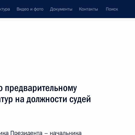
ктура
Видео и фото
Документы
Контакты
Поиск
Все персоны
сударственно-правового
о предварительному
тур на должности судей
Подписаться на ленту
ика Президента – начальника