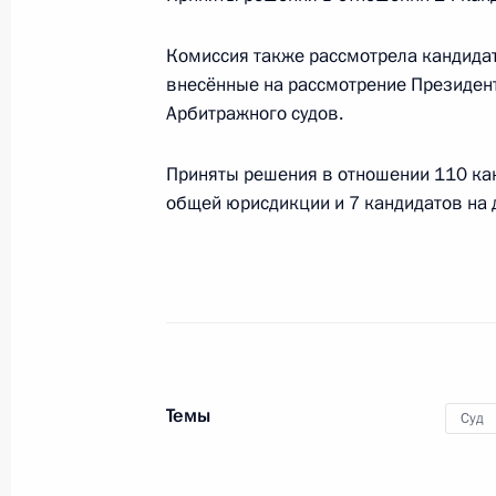
совета
Комиссия также рассмотрела кандидат
28 апреля 2015 года, 12:20
внесённые на рассмотрение Президен
Арбитражного судов.
Заседание Комиссии по предварит
Приняты решения в отношении 110 кан
кандидатур на должности судей фе
общей юрисдикции и 7 кандидатов на 
18 декабря 2014 года, 19:00
Встреча Сергея Иванова с предст
8 декабря 2014 года, 18:00
Темы
Суд
Заседание Комиссии по предварит