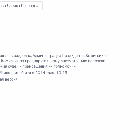
деральных судов
ёва Лариса Игоревна
ельному рассмотрению
деральных судов
ован в разделах:
Администрация Президента
,
Комиссии и
,
Комиссия по предварительному рассмотрению вопросов
ния судей и прекращения их полномочий
бликации:
19 июня 2014 года, 19:45
ая версия
ельному рассмотрению
деральных судов
ельному рассмотрению