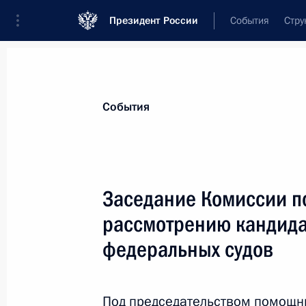
Президент России
События
Стру
Материалы по выбранной персоне
События
Брычёва
,
Лариса
Игоревна
помощник Президента – начальник Го
Заседание Комиссии п
управления Президента
рассмотрению кандида
федеральных судов
Биография
Лента событий
Под председательством помощн