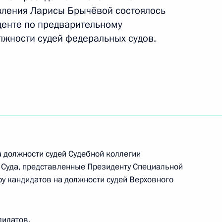
руководстве Администрации
вления Ларисы Брычёвой состоялось
денте по предварительному
лжности судей федеральных судов.
противодействию коррупции
вета госкорпорации
 должности судей Судебной коллегии
 Суда, представленные Президенту Специальной
у кандидатов на должности судей Верховного
дидатов.
едания Государственного