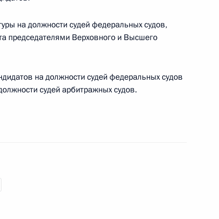
уры на должности судей федеральных судов,
та председателями Верховного и Высшего
ельному рассмотрению
дидатов на должности судей федеральных судов
деральных судов
должности судей арбитражных судов.
авителями СМИ
ельному рассмотрению