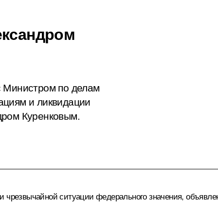
ександром
с Министром по делам
ациям и ликвидации
дром Куренковым.
 чрезвычайной ситуации федерального значения, объявленн