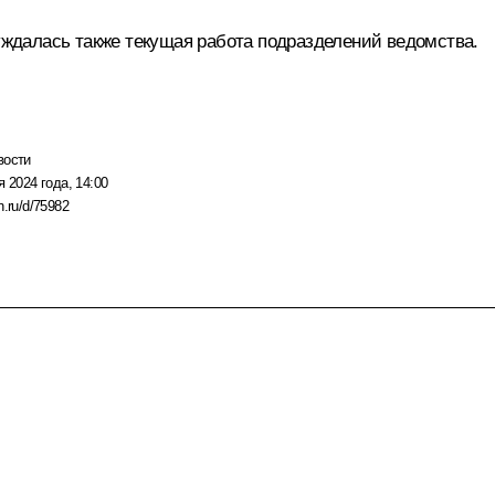
уждалась также текущая работа подразделений ведомства.
вости
я 2024 года, 14:00
n.ru/d/75982