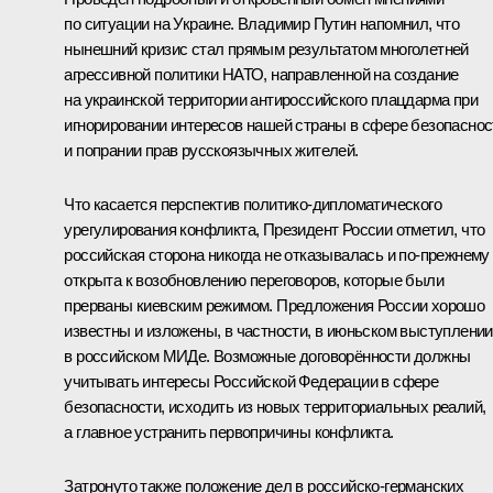
по ситуации на Украине. Владимир Путин напомнил, что
нынешний кризис стал прямым результатом многолетней
агрессивной политики НАТО, направленной на создание
на украинской территории антироссийского плацдарма при
игнорировании интересов нашей страны в сфере безопаснос
и попрании прав русскоязычных жителей.
Что касается перспектив политико-дипломатического
урегулирования конфликта, Президент России отметил, что
российская сторона никогда не отказывалась и по-прежнему
открыта к возобновлению переговоров, которые были
прерваны киевским режимом. Предложения России хорошо
известны и изложены, в частности, в июньском выступлении
в российском МИДе. Возможные договорённости должны
учитывать интересы Российской Федерации в сфере
безопасности, исходить из новых территориальных реалий,
а главное устранить первопричины конфликта.
Затронуто также положение дел в российско-германских