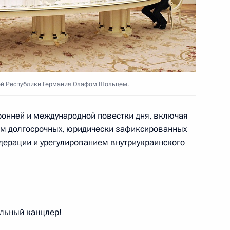
том Франции Эммануэлем
ром Германии Олафом
й Республики Германия Олафом Шольцем.
ным канцлером Германии
онней и международной повестки дня, включая
ем долгосрочных, юридически зафиксированных
дерации и урегулированием внутриукраинского
ным канцлером Германии
льный канцлер!