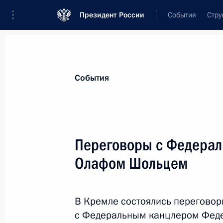
Президент России
События
Стру
Материалы по выбранной персоне
События
Шольц
,
Олаф
Переговоры с Федера
Олафом Шольцем
Лента событий
В Кремле состоялись переговор
с Федеральным канцлером Феде