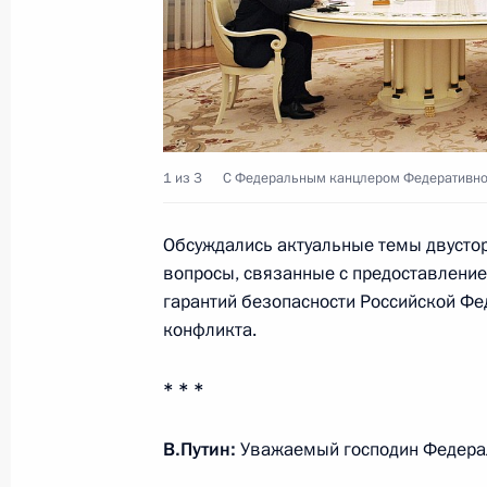
Телефонный разговор с Президен
Макроном и Федеральным канцле
Шольцем
28 мая 2022 года, 15:25
1 из 3
С Федеральным канцлером Федеративно
Телефонный разговор с Федераль
Обсуждались актуальные темы двустор
Олафом Шольцем
вопросы, связанные с предоставлени
13 мая 2022 года, 13:25
гарантий безопасности Российской Фе
конфликта.
* * *
Телефонный разговор с Федераль
Олафом Шольцем
В.Путин:
Уважаемый господин Федера
30 марта 2022 года, 18:10