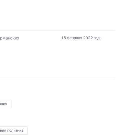
ерманских
15 февраля 2022 года
енно-Морского Флота
ания
ные
Официальные
Правовая и
сетевые ресурсы
техническая
ссии
Президента России
информация
няя политика