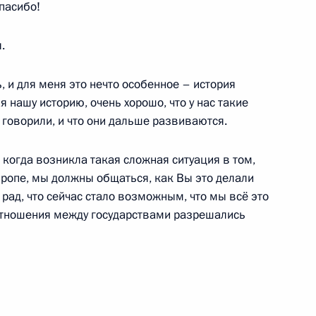
пасибо!
.
, и для меня это нечто особенное – история
еговоры Владимира Путина
я нашу историю, очень хорошо, что у нас такие
нии Олафом Шольцем
говорили, и что они дальше развиваются.
я, когда возникла такая сложная ситуация в том,
вропе, мы должны общаться, как Вы это делали
ным канцлером Германии
 рад, что сейчас стало возможным, что мы всё это
отношения между государствами разрешались
чаю вступления в должность