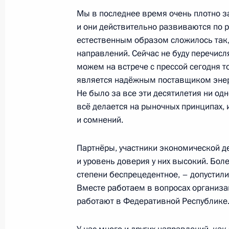
Мы в последнее время очень плотно 
и они действительно развиваются по 
Телефонный разговор с Олафом Ш
естественным образом сложилось так,
Макроном
направлений. Сейчас не буду перечисл
можем на встрече с прессой сегодня т
10 марта 2022 года, 14:20
является надёжным поставщиком энерг
Не было за все эти десятилетия ни одн
всё делается на рыночных принципах, 
Телефонный разговор с Федераль
и сомнений.
Олафом Шольцем
Партнёры, участники экономической де
9 марта 2022 года, 18:40
и уровень доверия у них высокий. Боле
степени беспрецедентное, – допустил
Вместе работаем в вопросах организа
Телефонный разговор с Федераль
работают в Федеративной Республике
Олафом Шольцем
4 марта 2022 года, 18:45