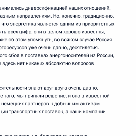
занимались диверсификацией наших отношений,
разным направлениям. Но, конечно, традиционно,
ольцем и Эммануэлем
 что энергетика является одним из приоритетных
ять всех цифр, они в целом хорошо известны,
оже об этом упомянуть, во всяком случае Россия
оресурсов уже очень давно, десятилетия.
ого сбоя в поставках энергоносителей из России,
и здесь нет никаких абсолютно вопросов
ным канцлером Германии
ятельности знают друг друга очень давно,
е того, мы приняли решение, и оно в известной
и немецких партнёров к добычным активам.
ции транспортных поставок, а наши компании
ным канцлером Германии
.