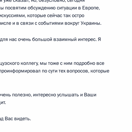
я уже сказал, но, безусловно, сегодня
ы посвятим обсуждению ситуации в Европе,
искуссиями, которые сейчас так остро
числе и в связи с событиями вокруг Украины.
нтом Франции Эммануэлем
ром Германии Олафом
 для нас очень большой взаимный интерес. Я
узского коллегу, мы тоже с ним подробно все
 проинформировал по сути тех вопросов, которые
ийско-германских
очень полезно, интересно услышать и Ваши
ит.
д Вас видеть.
ером Германии Олафом