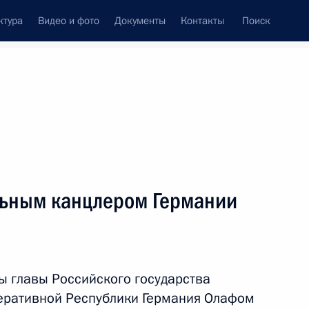
ктура
Видео и фото
Документы
Контакты
Поиск
Все персоны
льным канцлером Германии
Подписаться на ленту
ы главы Российского государства
ративной Республики Германия Олафом