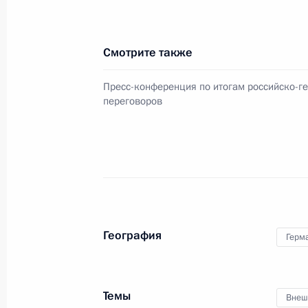
Федерального канцлера Германии
8 декабря 2021 года, 14:55
Смотрите также
Пресс-конференция по итогам российско-г
переговоров
Встреча с военнослужащими Во
26 июля 2026 года
География
Герм
Разделы сайта
Информацион
Президента
ресурсы
России
Президента Ро
Темы
Внеш