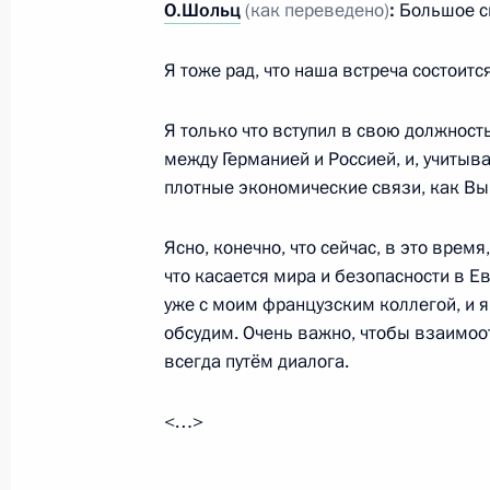
О.Шольц
(как переведено)
:
Большое с
15 февраля 2022 года, 17:00
Я тоже рад, что наша встреча состоится
Я только что вступил в свою должность
15 февраля в Москве пройдут пер
между Германией и Россией, и, учитыва
с Федеральным канцлером Герма
плотные экономические связи, как Вы 
4 февраля 2022 года, 14:00
Ясно, конечно, что сейчас, в это врем
что касается мира и безопасности в Е
Телефонный разговор с Федераль
уже с моим французским коллегой, и я
Олафом Шольцем
обсудим. Очень важно, чтобы взаимо
всегда путём диалога.
21 декабря 2021 года, 19:05
<…>
Поздравление Олафу Шольцу по слу