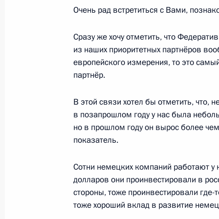
Очень рад встретиться с Вами, познак
Телефонный разговор с Федераль
Сразу же хочу отметить, что Федерати
Олафом Шольцем
из наших приоритетных партнёров вооб
европейского измерения, то это самы
23 марта 2022 года, 16:35
партнёр.
В этой связи хотел бы отметить, что, 
Телефонный разговор с Федераль
в позапрошлом году у нас была небол
Олафом Шольцем
но в прошлом году он вырос более чем
18 марта 2022 года, 12:25
показатель.
Сотни немецких компаний работают у 
долларов они проинвестировали в росс
Телефонный разговор с Олафом Ш
стороны, тоже проинвестировали где-
Макроном
тоже хороший вклад в развитие немец
12 марта 2022 года, 16:35