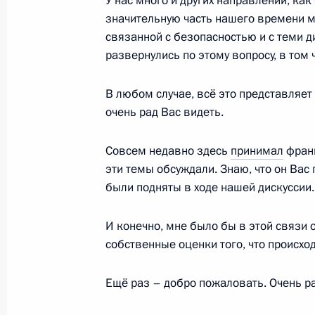
У нас много и других направлений, как 
значительную часть нашего времени м
связанной с безопасностью и с теми д
развернулись по этому вопросу, в том 
Телефонные разговоры с Президе
Макроном и Федеральным канцле
В любом случае, всё это представляет
Шольцем
очень рад Вас видеть.
21 февраля 2022 года, 21:00
Совсем недавно здесь
принимал
франц
эти темы обсуждали. Знаю, что он Вас
Пресс-конференция по итогам росс
были подняты в ходе нашей дискуссии.
переговоров
И конечно, мне было бы в этой связи 
15 февраля 2022 года, 17:50
собственные оценки того, что происход
Ещё раз – добро пожаловать. Очень ра
Переговоры с Федеральным канцл
Шольцем