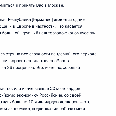
омиться и принять Вас в Москве.
ным канцлером Германии
вная Республика [Германия] является одним
ще, и в Европе в частности. Что касается
й большой, крупный наш торгово-экономический
несмотря на все сложности пандемийного периода,
ным канцлером Германии
ьшая корректировка товарооборота,
 на 36 процентов. Это, конечно, хороший
нас так или иначе, свыше 20 миллиардов
ийскую экономику. Российские, со своей
ольцем и Эммануэлем
то чуть больше 10 миллиардов долларов – это
кой экономики, поддержание рабочих мест.