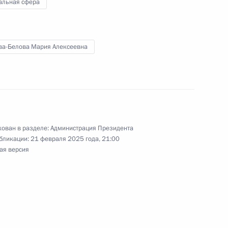
альная сфера
енбургскую область
ва-Белова Мария Алексеевна
логодскую область
ован в разделе:
Администрация Президента
адимирскую область
бликации:
21 февраля 2025 года, 21:00
ая версия
публику Карелия