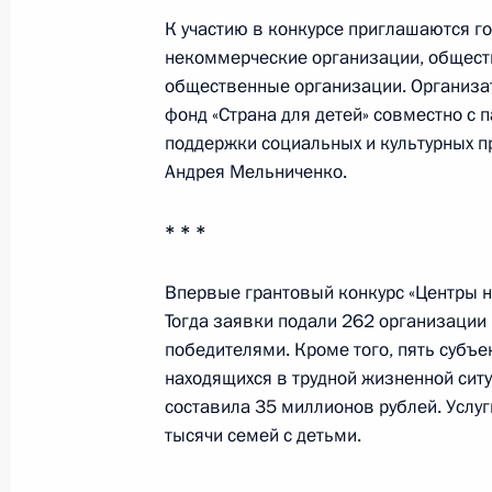
детей с их семьями
К участию в конкурсе приглашаются г
некоммерческие организации, обществ
14 февраля 2025 года, 19:00
общественные организации. Организа
фонд «Страна для детей» совместно с
поддержки социальных и культурных п
Мария Львова-Белова посетила Кур
Андрея Мельниченко.
11 февраля 2025 года, 19:00
* * *
Впервые грантовый конкурс «Центры н
Мария Львова-Белова посетила Бр
Тогда заявки подали 262 организации 
29 января 2025 года, 19:00
победителями. Кроме того, пять субъ
находящихся в трудной жизненной сит
составила 35 миллионов рублей. Услуг
тысячи семей с детьми.
Мария Львова-Белова посетила Ор
28 января 2025 года, 20:00