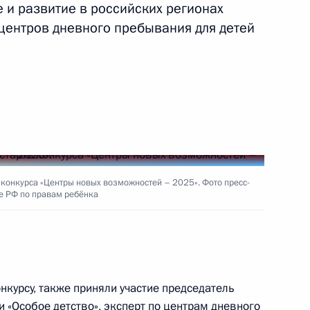
е и развитие в российских регионах
ть следующие материалы
центров дневного пребывания для детей
нецкую Народную Республику
ганскую Народную Республику
 конкурса «Центры новых возможностей – 2025». Фото пресс-
е РФ по правам ребёнка
работу по воссоединению
курсу, также приняли участие председатель
 «Особое детство», эксперт по центрам дневного