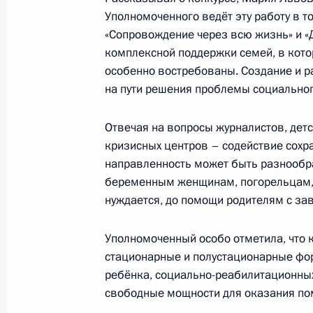
Уполномоченного ведёт эту работу в т
Мария Львова-Белова объявила о с
«Сопровождение через всю жизнь» и «
новых возможностей – 2025»
комплексной поддержки семей, в котор
особенно востребованы. Создание и р
21 февраля 2025 года, 21:00
на пути решения проблемы социальног
Отвечая на вопросы журналистов, детс
Мария Львова-Белова посетила Ад
кризисных центров – содействие сохра
20 февраля 2025 года, 19:00
направленность может быть разнообр
беременным женщинам, погорельцам, т
нуждается, до помощи родителям с за
Мария Львова-Белова посетила Рос
Уполномоченный особо отметила, что 
19 февраля 2025 года, 18:00
стационарные и полустационарные фо
ребёнка, социально-реабилитационных
свободные мощности для оказания п
Мария Львова-Белова продолжает 