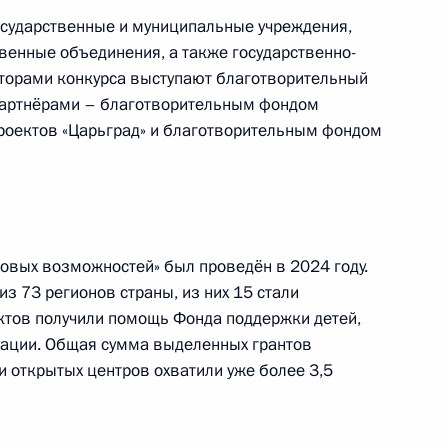
осударственные и муниципальные учреждения,
енные объединения, а также государственно-
торами конкурса выступают благотворительный
 партнёрами – благотворительным фондом
роектов «Царьград» и благотворительным фондом
ганскую область
овых возможностей» был проведён в 2024 году.
янскую область
из 73 регионов страны, из них 15 стали
ектов получили помощь Фонда поддержки детей,
уации. Общая сумма выделенных грантов
и открытых центров охватили уже более 3,5
ловскую область