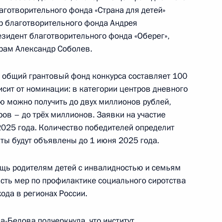
аготворительного фонда «Страна для детей»
р благотворительного фонда Андрея
ужной форум «Семья
зидент благотворительного фонда «Оберег»,
рам Александр Соболев.
о общий грантовый фонд конкурса составляет 100
сит от номинации: в категории центров дневного
ю можно получить до двух миллионов рублей,
спублику Калмыкия
ов – до трёх миллионов. Заявки на участие
2025 года. Количество победителей определит
аты будут объявлены до 1 июня 2025 года.
мало-Ненецкий автономный
щь родителям детей с инвалидностью и семьям
асть мер по профилактике социального сиротства
да в регионах России.
-Белова подчеркнула, что институт