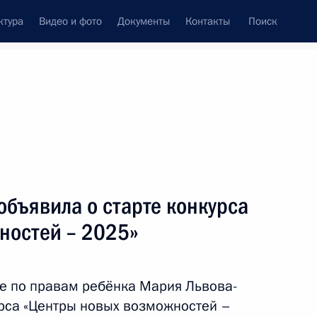
ктура
Видео и фото
Документы
Контакты
Поиск
Все персоны
равам ребёнка
бъявила о старте конкурса
ностей – 2025»
Подписаться на ленту
е по правам ребёнка Мария Львова-
урса «Центры новых возможностей –