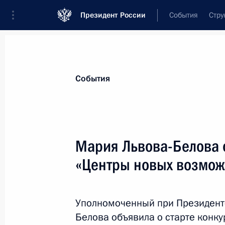
Президент России
События
Стру
Материалы по выбранной персоне
События
Львова-Белова
,
Мария
Алексеевна
Уполномоченный при Президенте по п
Мария Львова-Белова о
«Центры новых возмож
Биография
Лента событий
Уполномоченный при Президент
Белова объявила о старте конк