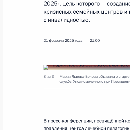
2025», цель которого – создани
Показа
кризисных семейных центров и 
с инвалидностью.
Мария Львова-Белова посетила До
20 марта 2025 года, 20:30
21 февраля 2025 года
21:00
Мария Львова-Белова посетила Лу
19 марта 2025 года, 21:00
3 из 3
Мария Львова-Белова объявила о старте
службы Уполномоченного при Президент
Мария Львова-Белова продолжает 
детей с их семьями
14 марта 2025 года, 18:00
В пресс-конференции, посвящённой кон
правления центра лечебной педагогики