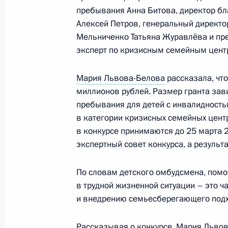
пребывания Анна Битова, директор бл
Алексей Петров, генеральный директо
Мария Львова-Белова открыла окр
Мельниченко Татьяна Журавлёва и пре
на первом месте»
эксперт по кризисным семейным цент
12 марта 2025 года, 18:00
Мария Львова-Белова
рассказала, чт
миллионов рублей. Размер гранта зави
пребывания для детей с инвалидность
Мария Львова-Белова посетила Ре
в категории кризисных семейных центр
11 марта 2025 года, 18:00
в конкурсе принимаются до 25 марта 
экспертный совет конкурса, а результ
Мария Львова-Белова посетила Я
По словам детского омбудсмена, помо
округ
в трудной жизненной ситуации – это ч
и внедрению семьесберегающего подхо
6 марта 2025 года, 18:00
Рассказывая о конкурсе, Мария Львова