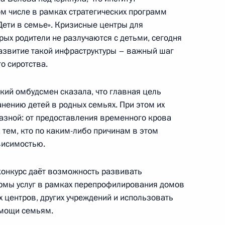
ом числе в рамках стратегических программ
тарте конкурса «Центры
Дети в семье». Кризисные центры для
ых родители не разлучаются с детьми, сегодня
азвитие такой инфраструктуры – важный шаг
о сиротства.
кий омбудсмен сказала, что главная цель
ыгею
нению детей в родных семьях. При этом их
азной: от предоставления временного крова
ем, кто по каким-либо причинам в этом
висимостью.
товскую область
конкурс даёт возможность развивать
рмы услуг в рамках перепрофилирования домов
 центров, других учреждений и использовать
омощи семьям.
работу по воссоединению