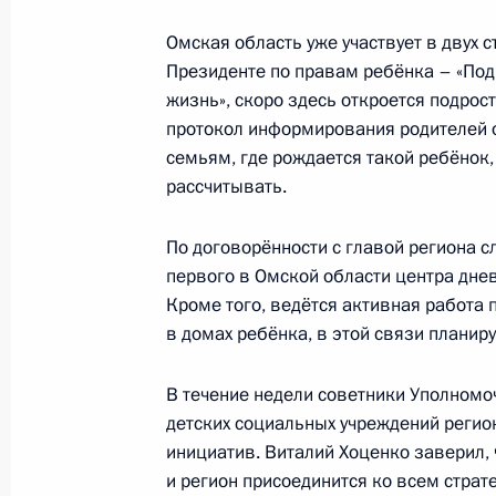
ребёнка из лагерей беженцев в Си
Омская область уже участвует в двух 
10 марта 2024 года, 21:00
Президенте по правам ребёнка – «Под
жизнь», скоро здесь откроется подрос
протокол информирования родителей 
Мария Львова-Белова посетила Не
семьям, где рождается такой ребёнок,
рассчитывать.
26 января 2024 года, 18:00
По договорённости с главой региона 
первого в Омской области центра дне
Мария Львова-Белова посетила но
Кроме того, ведётся активная работа 
22 декабря 2023 года, 21:30
в домах ребёнка, в этой связи планир
В течение недели советники Уполномо
детских социальных учреждений регио
Мария Львова-Белова посетила Ом
инициатив. Виталий Хоценко заверил,
12 декабря 2023 года, 20:00
и регион присоединится ко всем стра