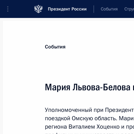
Президент России
События
Стру
Материалы по выбранной персоне
События
Львова-Белова
,
Мария
Алексеевна
Уполномоченный при Президенте по п
Мария Львова-Белова 
Уполномоченный при Президенте
Биография
Лента событий
поездкой Омскую область. Мари
региона Виталием Хоценко и пр