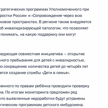
рии
стратегических программах Уполномоченного при
ростки России» и «Сопровождение через всю
тковое пространство. В регионе также внедряется
об инвалидизирующей патологии, что позволяет
нецкий автономный округ
 понимать, на какую поддержку они могут
следующая совместная инициатива – открытие
вного пребывания для детей с инвалидностью.
вые регионы России
по сокращению количества детей до четырёх лет
уется создание службы «Дети в семье».
ченного по правам ребёнка проводили проверку
на. По итогам мониторинга предложен ряд
скую область
 что выявленные недоработки будут устранены
тегическим программам детского омбудсмена.