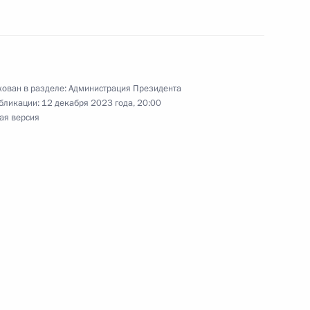
очую встречу с полномочным
Грызловым
ован в разделе:
Администрация Президента
бликации:
12 декабря 2023 года, 20:00
ая версия
баровский край
-Беловой в Министерстве