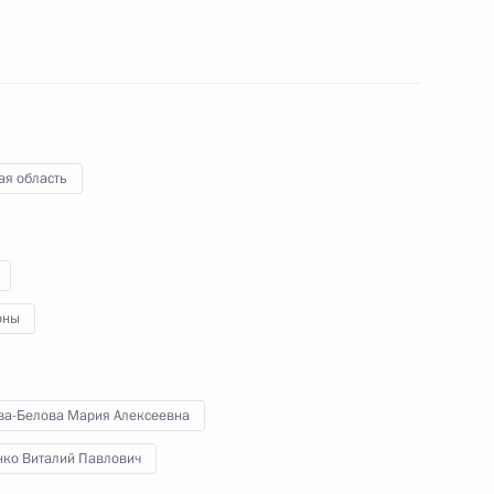
тие во всероссийском
ая область
лябинскую область
оны
инске второе заседание
м ребёнка государств –
ва-Белова Мария Алексеевна
нко Виталий Павлович