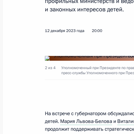
профильных министерств и ведо
Показа
и законных интересов детей.
В аппарате Уполномоченного по п
12 декабря 2023 года
20:00
оперативная группа юристов для 
в результате теракта в «Крокус Сит
26 марта 2024 года, 18:00
2 из 4
Уполномоченный при Президенте по прав
пресс-службы Уполномоченного при Пре
Уполномоченный по правам ребёнк
по воссоединению детей с их семь
21 марта 2024 года, 18:00
На встрече с губернатором обсуждали
детей.
Мария Львова-Белова
и
Витали
продолжит поддерживать стратегичес
Мария Львова-Белова помогла верн