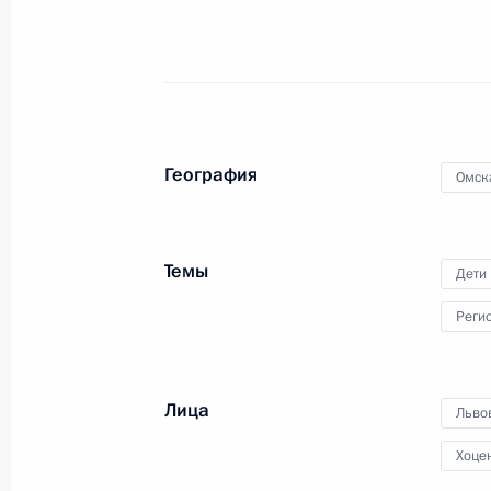
Мария Львова-Белова приняла учас
форуме «Пространство развития»
15 ноября 2023 года, 18:00
География
Омск
Мария Львова-Белова посетила Че
10 ноября 2023 года, 19:00
Темы
Дети
Реги
Мария Львова-Белова провела в М
Комиссии уполномоченных по права
Лица
Льво
участников СНГ
Хоце
1 ноября 2023 года, 18:00