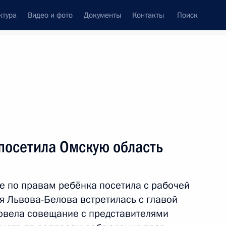
ктура
Видео и фото
Документы
Контакты
Поиск
Все персоны
равам ребёнка
посетила Омскую область
 по правам ребёнка посетила с рабочей
Подписаться на ленту
я Львова-Белова встретилась с главой
овела совещание с представителями