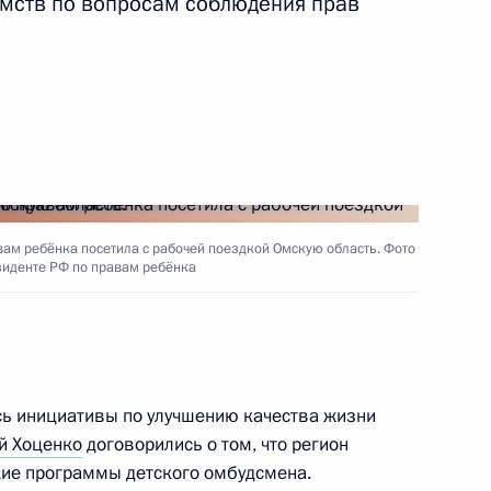
мств по вопросам соблюдения прав
ть следующие материалы
равам ребёнка создана
помощи семьям, пострадавшим
и Холле»
ам ребёнка посетила с рабочей поездкой Омскую область. Фото
зиденте РФ по правам ребёнка
а продолжает работу
ями
сь инициативы по улучшению качества жизни
й Хоценко
договорились о том, что регион
кие программы детского омбудсмена.
уть на родину 32 российских