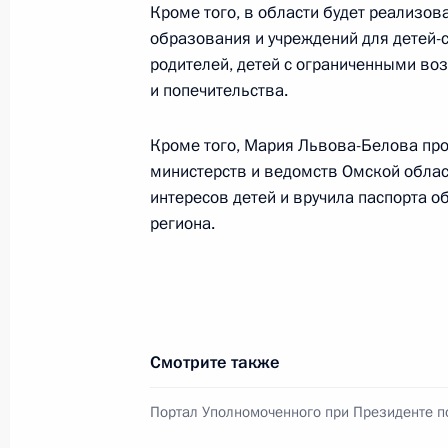
Кроме того, в области будет реализо
образования и учреждений для детей-с
родителей, детей с ограниченными во
Мария Львова-Белова открыла фед
и попечительства.
вчера, сегодня, послезавтра»
6 декабря 2023 года, 21:00
Кроме того, Мария Львова-Белова пр
министерств и ведомств Омской облас
интересов детей и вручила паспорта 
Мария Львова-Белова посетила Тю
региона.
5 декабря 2023 года, 20:00
Мария Львова-Белова приняла уча
Смотрите также
форуме по профилактике социально
16 ноября 2023 года, 20:00
Портал Уполномоченного при Президенте п