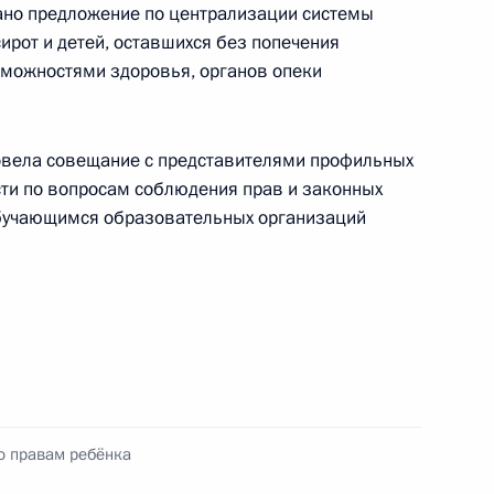
вано предложение по централизации системы
ирот и детей, оставшихся без попечения
зможностями здоровья, органов опеки
еральный форум «Росподрос:
овела совещание с представителями профильных
ти по вопросам соблюдения прав и законных
обучающимся образовательных организаций
менскую область
стие во Всероссийском
го сиротства
о правам ребёнка