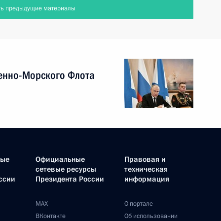
ть предыдущие материалы
енно-Морского Флота
ные
Официальные
Правовая и
сетевые ресурсы
техническая
ссии
Президента России
информация
MAX
О портале
ВКонтакте
Об использовании