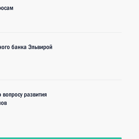
росам
ного банка Эльвирой
о вопросу развития
нов