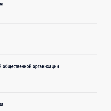
ва
а
й общественной организации
ва