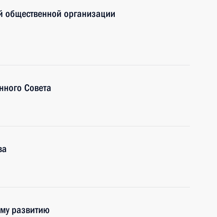
й общественной организации
нного Совета
ва
ому развитию