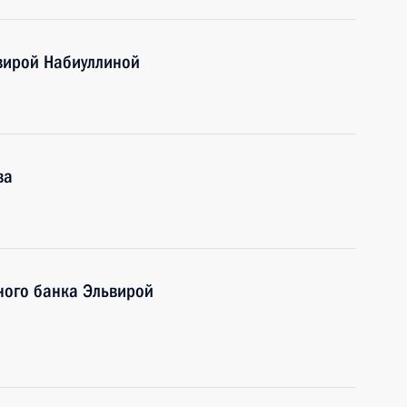
ьвирой Набиуллиной
ва
ного банка Эльвирой