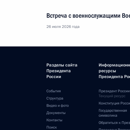
Встреча с военнослужащими Во
26 июля 2026 года
Разделы сайта
Информацион
Президента
ресурсы
России
Президента Ро
События
Президент России
Текущий ресурс
Структура
Конституция Росс
Видео и фото
Государственная
Документы
символика
Контакты
Обратиться к Пре
Поиск