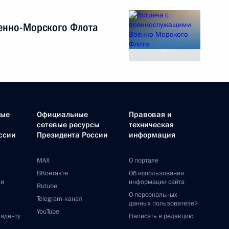
енно-Морского Флота
ные
Официальные
Правовая и
сетевые ресурсы
техническая
ссии
Президента России
информация
MAX
О портале
ВКонтакте
Об использовании
ии
информации сайта
Rutube
О персональных
Telegram-канал
данных пользователей
YouTube
зиденту
Написать в редакцию