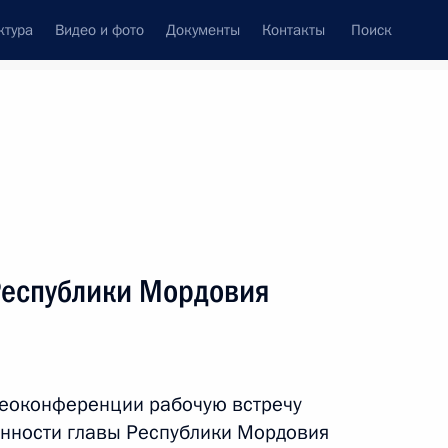
ктура
Видео и фото
Документы
Контакты
Поиск
Все персоны
 Республики Мордовия
Подписаться на ленту
деоконференции рабочую встречу
нности главы Республики Мордовия