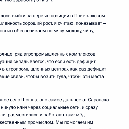
лось выйти на первые позиции в Приволжском
енность хороший рост, я считаю, показывает ‒
остью обеспечиваем по мясу, молоку, яйцу,
енно-Морского Флота
столице, ряд агропромышленных комплексов
уация складывается, что если есть дефицит
то в агропромышленных центрах как раз дефицит
кие связи, чтобы возить туда, чтобы эти места
ные
Официальные
Правовая и
сетевые ресурсы
техническая
ссии
Президента России
информация
такое село Шокша, оно самое дальнее от Саранска.
 кинуло клич через социальные сети, и сразу
MAX
О портале
ли, разместились и работают там: мёд
ВКонтакте
Об использовании
ожественным промыслом. Мы помогаем им
ии
информации сайта
Rutube