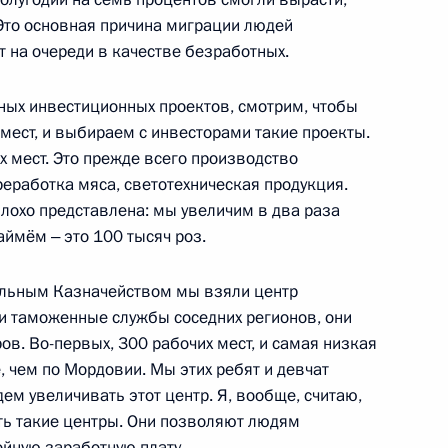
. Это основная причина миграции людей
оит на очереди в качестве безработных.
ных инвестиционных проектов, смотрим, чтобы
довия Артёмом Здуновым
мест, и выбираем с инвесторами такие проекты.
х мест. Это прежде всего производство
реработка мяса, светотехническая продукция.
лохо представлена: мы увеличим в два раза
 Мордовия Артёмом Здуновым
ймём ‒ это 100 тысяч роз.
альным Казначейством мы взяли центр
и таможенные службы соседних регионов, они
ов. Во-первых, 300 рабочих мест, и самая низкая
исполняющим обязанности
 чем по Мордовии. Мы этих ребят и девчат
дем увеличивать этот центр. Я, вообще, считаю,
ть такие центры. Они позволяют людям
ойную заработную плату.