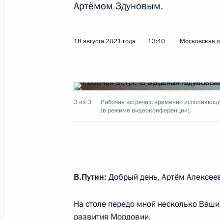
Артёмом Здуновым.
Встреча с главой Республики Мор
4 мая 2026 года, 13:30
18 августа 2021 года
13:40
Московская о
Алексей Дюмин принял участие в п
обновлённого состава комиссии Го
«Семья»
3 из 3
Рабочая встреча с временно исполняющ
(в режиме видеоконференции).
27 июня 2025 года, 18:00
Встреча с главой Республики Мор
1 августа 2024 года, 13:15
В.Путин:
Добрый день, Артём Алексее
На столе передо мной несколько Ваш
развития Мордовии.
Встреча с главой Республики Мор