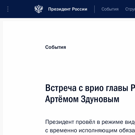
Президент России
События
Стру
Материалы по выбранной персоне
События
Здунов
,
Артём
Алексеевич
глава Республики Мордовия
Встреча с врио главы
Артёмом Здуновым
Лента событий
Президент провёл в режиме ви
с временно исполняющим обяза