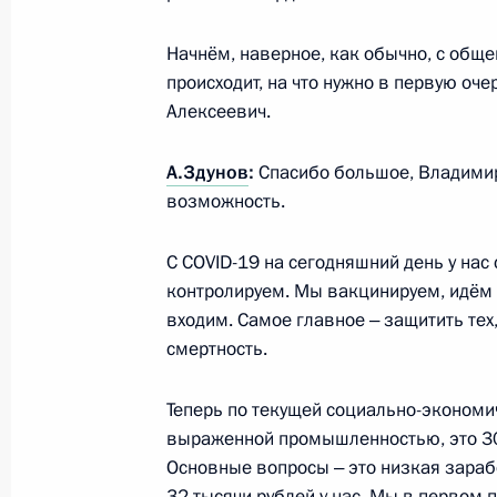
7 сентября 2023 года, 13:20
Начнём, наверное, как обычно, с общег
происходит, на что нужно в первую оч
Алексеевич.
Открытие новых фармацевтических
области, Мордовии и Санкт-Петерб
А.Здунов
:
Спасибо большое, Владими
возможность.
30 марта 2023 года, 16:35
С COVID-19 на сегодняшний день у нас
контролируем. Мы вакцинируем, идём 
Совещание с членами Правительст
входим. Самое главное ‒ защитить тех,
смертность.
15 февраля 2023 года, 18:55
Теперь по текущей социально-экономич
выраженной промышленностью, это 30 
Заседание комиссии Госсовета по
Основные вопросы ‒ это низкая зарабо
и финансы»
32 тысячи рублей у нас. Мы в первом 