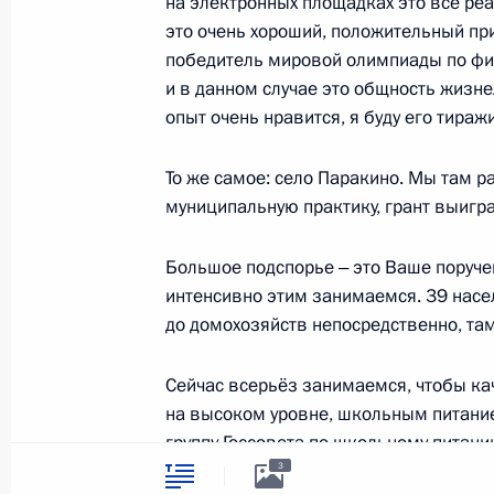
на электронных площадках это всё реа
Государственная
Документы
символика
это очень хороший, положительный при
Контакты
Обратиться к Пре
победитель мировой олимпиады по физ
Поиск
Президент Росси
и в данном случае это общность жизн
гражданам школь
опыт очень нравится, я буду его тираж
возраста
Для СМИ
Виртуальный тур 
Кремлю
Подписаться
То же самое: село Паракино. Мы там 
Владимир Путин 
Справочник
муниципальную практику, грант выиграл
личный сайт
Дикая природа Ро
Версия для людей
Большое подспорье ‒ это Ваше поруче
с ограниченными
возможностями
интенсивно этим занимаемся. 39 насе
до домохозяйств непосредственно, там,
English
Сейчас всерьёз занимаемся, чтобы кач
на высоком уровне, школьным питани
Администрация
Президента России
группу Госсовета по школьному питани
2026 год
регионах. В Мордовии они одни из луч
3