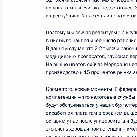
6 июля 2022 года, 11:40
но пока темп, я считаю, недостаточен
из республики. У нас есть и те, кто ст
Поэтому мы сейчас реализуем 17 круп
Встреча с главой Республики Мор
в них было наибольшее число рабочих 
5 июля 2022 года, 13:55
В данном случае это 2,2 тысячи рабочи
медицинских препаратов, глубокая пе
На рынке цветов сейчас Мордовия неп
Встреча с врио главы Республики
производство и 15 процентов рынка за
18 августа 2021 года, 13:40
Кроме того, новые моменты. С федер
компетенции ‒ это налоговые службы 
будут обслуживаться у наших бухгалтер
Артём Здунов назначен временно 
заработная плата там в среднем выше,
Главы Республики Мордовия
оставим у нас после университета и бу
это очень хорошая компетенция ‒ име
18 ноября 2020 года, 18:45
оставаться в регионах и получать дост