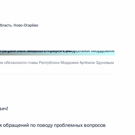
довия Артёмом Здуновым
бласть, Ново-Огарёво
ервом заседании
ссовета по направлению
им обязанности главы Республики Мордовия Артёмом Здуновым
довия Артёмом Здуновым
вич!
их обращений по поводу проблемных вопросов
довия Артёмом Здуновым