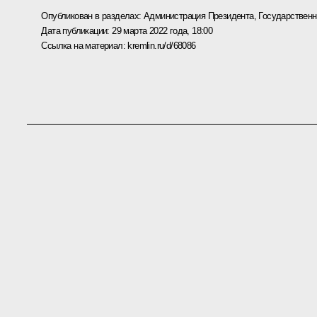
Опубликован в разделах:
Администрация Президента
,
Государствен
Дата публикации:
29 марта 2022 года, 18:00
Ссылка на материал:
kremlin.ru/d/68086