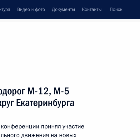
ктура
Видео и фото
Документы
Контакты
Поиск
Все персоны
тва Российской
одорог М-12, М-5
круг Екатеринбурга
Подписаться на ленту
оконференции принял участие
льного движения на новых