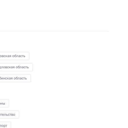
ва
ва
овская область
дловская область
бинская область
доходства
оны
ительство
дорог в Ростовской области
порт