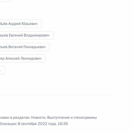
бьёв Андрей Юрьевич
Виталием Савельевым
ашев Евгений Владимирович
м
льев Виталий Геннадьевич
лер Алексей Леонидович
1
Виталием Савельевым
ышленного комплекса
ован в разделах:
Новости
,
Выступления и стенограммы
бликации:
8 сентября 2022 года, 16:35