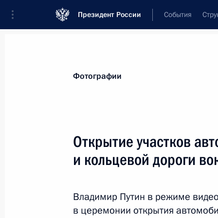
Президент России
События
Стру
Материалы по выбранной персоне
Фотографии
Савельев
,
Виталий
Геннадьевич
Заместитель Председателя Правительс
Открытие участков авт
Федерации
и кольцевой дороги во
Лента событий
Владимир Путин в режиме виде
в церемонии открытия автомоби