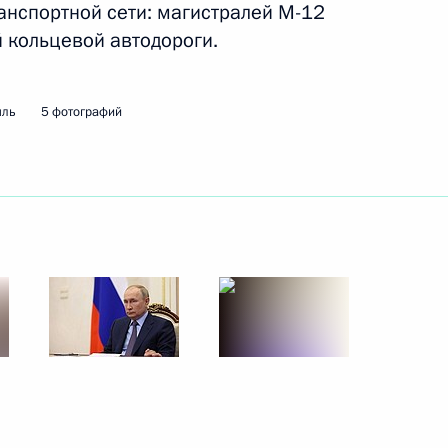
анспортной сети: магистралей М-12
ть следующие материалы
й кольцевой автодороги.
ва
мль
5 фотографий
ва
Крымского моста