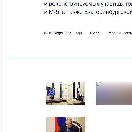
и реконструируемых участках тр
Показа
и М-5, а также Екатеринбургско
Совещание с членами Правительст
8 сентября 2022 года
16:35
Москва, Кре
2 августа 2023 года, 17:30
Совещание с членами Правительст
19 июля 2023 года, 20:45
Совещание по ситуации в районе 
17 июля 2023 года, 20:00