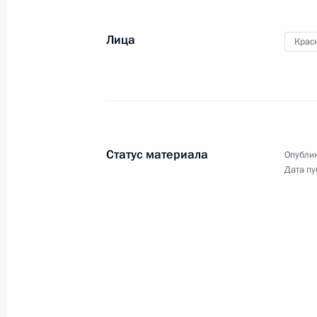
Лица
Крас
Международный форум
«Арктика – территория
диалога»
Статус материала
Опублик
Дата пу
27 марта 2025 года
11 фото