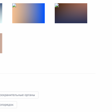
Приём от имени Президента
России в честь Дня Победы
9 мая 2025 года
8 фото
оохранительные органы
опорядок