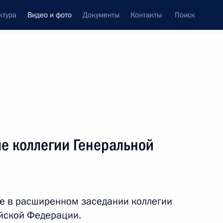
ктура
Видео и фото
Документы
Контакты
Поиск
си
встречи
Церемонии
сентябрь, 2025
ть следующие материалы
е коллегии Генеральной
X Восточного экономического
ие в расширенном заседании коллегии
 остров Русский
20 фото
йской Федерации.