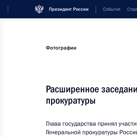
Президент России
События
Стру
Видеозаписи
Фотографии
Аудиозапи
Все материалы
Поездки
Совещания, 
Фотографии
Показа
Расширенное заседани
прокуратуры
Пленарное заседание 
форума
Глава государства принял участ
5 сентября 2025 года
Приморский край,
Генеральной прокуратуры Росси