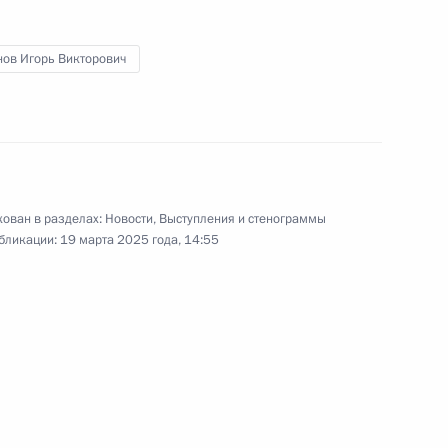
нов Игорь Викторович
Расширенное заседание
коллегии Генеральной
прокуратуры
ован в разделах:
Новости
,
Выступления и стенограммы
бликации:
19 марта 2025 года, 14:55
19 марта 2025 года
14 фото