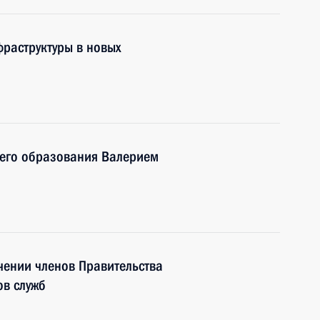
раструктуры в новых
шего образования Валерием
чении членов Правительства
ов служб