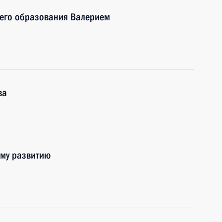
шего образования Валерием
ва
ому развитию