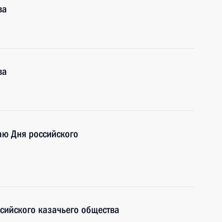
ва
ва
чаю Дня российского
ссийского казачьего общества