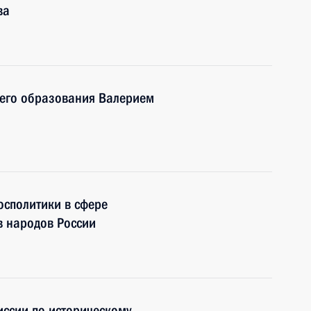
ва
шего образования Валерием
осполитики в сфере
в народов России
ссии по историческому