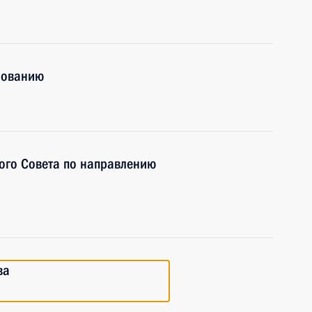
зованию
ого Совета по направлению
ва