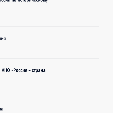
ния
 АНО «Россия – страна
ва