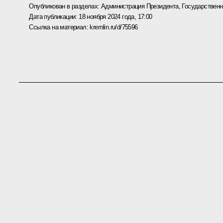
Опубликован в разделах:
Администрация Президента
,
Государствен
Дата публикации:
18 ноября 2024 года, 17:00
Ссылка на материал:
kremlin.ru/d/75596