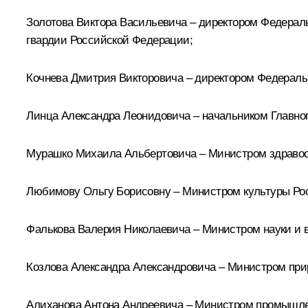
Золотова
Виктора Васильевича – директором Федерал
гвардии Российской Федерации;
Кочнева
Дмитрия Викторовича – директором Федераль
Линца
Александра Леонидовича – начальником Главно
Мурашко
Михаила Альбертовича – Министром здравоо
Любимову
Ольгу Борисовну – Министром культуры Ро
Фалькова
Валерия Николаевича – Министром науки и 
Козлова
Александра Александровича – Министром прир
Алиханова
Антона Андреевича – Министром промышлен