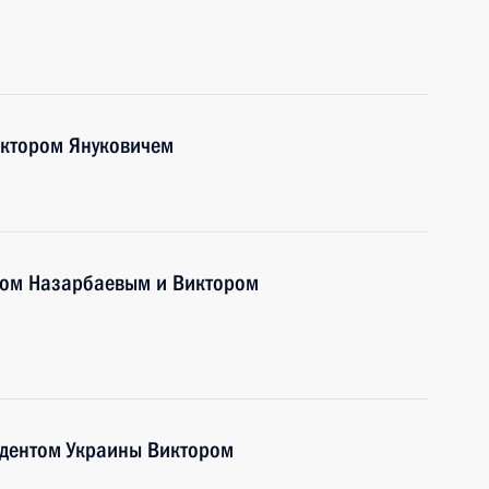
иктором Януковичем
ном Назарбаевым и Виктором
идентом Украины Виктором