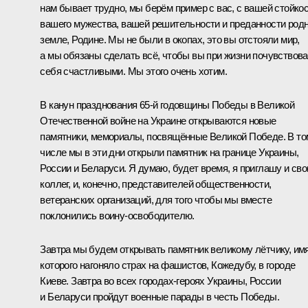
нам бывает трудно, мы берём пример с вас, с вашей стойкос
вашего мужества, вашей решительности и преданности род
земле, Родине. Мы не были в окопах, это вы отстояли мир,
а мы обязаны сделать всё, чтобы вы при жизни почувствов
себя счастливыми. Мы этого очень хотим.
В канун празднования 65-й годовщины Победы в Великой
Отечественной войне на Украине открываются новые
памятники, мемориалы, посвящённые Великой Победе. В то
числе мы в эти дни открыли памятник на границе Украины,
России и Беларуси. Я думаю, будет время, я приглашу и сво
коллег, и, конечно, представителей общественности,
ветеранских организаций, для того чтобы мы вместе
поклонились воину-освободителю.
Завтра мы будем открывать памятник великому лётчику, им
которого нагоняло страх на фашистов, Кожедубу, в городе
Киеве. Завтра во всех городах-героях Украины, России
и Беларуси пройдут военные парады в честь Победы.