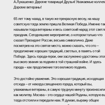
А.Лукашенко
:
Дорогие товарищи! Друзья! Уважаемые коллег
Дорогие ветераны!
65 лет тому назад, в такую же прекрасную весну, на нашу
советскую тогда землю пришла Великая Победа. Именно та
называли тогда ветераны и весь советский народ этот свет
праздник. Сегодняшнее мероприятие, о котором только что
сказал Президент России, весьма символично. Даже
посмотрев на это святое место, можно сказать, что это –
продолжение хороших традиций, светлых, в память о той
Победе. Здесь города-герои, они заслуженно удостоены это
высокого звания за подвиги в той страшной войне. И здесь
города – как продолжение того великого подвига.
Это достойно уважения. Это хорошая традиция, исходящая
отсюда – от некогда священного города, который вы,
уважаемые ветераны, в самую трудную минуту произносили
как молитву. Москва – это сердце нашей Родины, которую в
тогда отстояли и передали нам. Я думаю, выражу общее