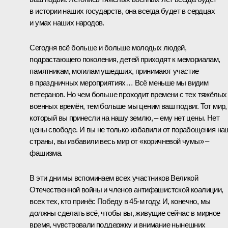
в истории наших государств, она всегда будет в сердцах
и умах наших народов.
Сегодня всё больше и больше молодых людей,
подрастающего поколения, детей приходят к мемориалам,
памятникам, могилам ушедших, принимают участие
в праздничных мероприятиях… Всё меньше мы видим
ветеранов. Но чем больше проходит времени с тех тяжёлых
военных времён, тем больше мы ценим ваш подвиг. Тот мир,
который вы принесли на нашу землю, – ему нет цены. Нет
цены свободе. И вы не только избавили от порабощения на
страны, вы избавили весь мир от «коричневой чумы» –
фашизма.
В эти дни мы вспоминаем всех участников Великой
Отечественной войны и членов антифашистской коалиции,
всех тех, кто принёс Победу в 45-м году. И, конечно, мы
должны сделать всё, чтобы вы, живущие сейчас в мирное
время, чувствовали поддержку и внимание нынешних