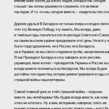
мнение моих коллег, да и всех людей, которые нас сегодня
слышат: мы полны решимости сохранить это великое
наследие. И то, что мы сегодня вместе, – свидетельство этог
Дорогие друзья! В Беларуси не только вчера и сегодня свято
чтят эту Великую Победу, эту память. Мы всегда, даже
в тяжёлые годы лихолетья после распада Советского Союз
на самом высоком уровне праздновали этот день. Не всё у 
было тогда однозначно, ни в России, ни в Беларуси,
ни в Украине, но мы свято следовали путём, начертанном ва
Я как Президент Беларуси хочу заверить всех россиян,
украинцев, моих коллег – президентов Украины и России: вы
всегда можете положиться на белорусов. Мы всегда будем
достойны того единства, которое демонстрировали в годы э
страшной войны наши ветераны.
Самый главный урок из этой страшной войны – когда мы
вместе, мы непобедимы! Мы будем всегда вместе, как кому
этого ни хотелось. Ну а вам, ветеранам, наверное, опять же
выражу единое мнение и моих коллег, приказ один – жить! В