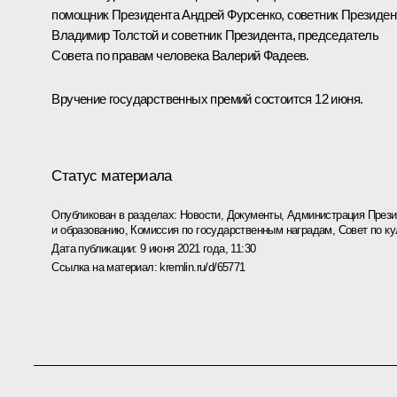
помощник Президента
Андрей Фурсенко
, советник Президен
Владимир Толстой
и советник Президента, председатель
Совета по правам человека
Валерий Фадеев
.
Вручение государственных премий состоится 12 июня.
Статус материала
Опубликован в разделах:
Новости
,
Документы
,
Администрация Прези
и образованию
,
Комиссия по государственным наградам
,
Совет по ку
Дата публикации:
9 июня 2021 года, 11:30
Ссылка на материал:
kremlin.ru/d/65771