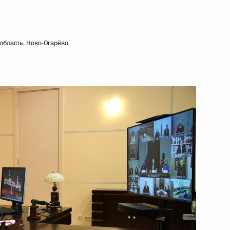
10 декабря 2020 года
Видео, 2 ч.
область, Ново-Огарёво
Совещание о параметрах
финансового плана