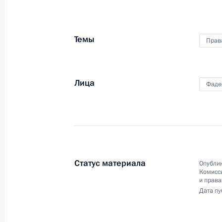
Встреча с представителями
общественных организаций
инвалидов
Темы
Прав
3 декабря 2020 года
Видео, 2 ч.
Лица
Фаде
Статус материала
Опублик
Комисс
и права
Дата пу