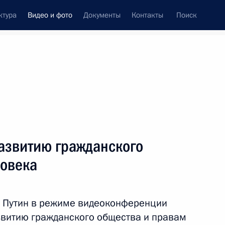
ктура
Видео и фото
Документы
Контакты
Поиск
си
ия, встречи
Встречи со СМИ
декабрь, 2020
ть следующие материалы
развитию гражданского
ловека
Заседание Совета
по развитию гражданского
р Путин в режиме видеоконференции
общества и правам человека
звитию гражданского общества и правам