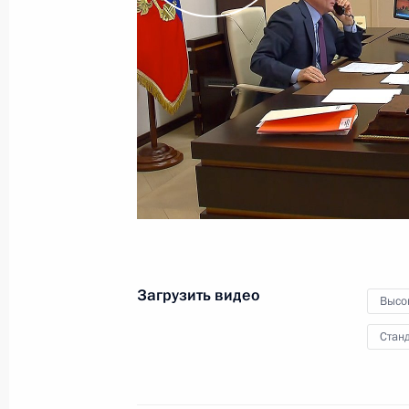
и финалистами конкурса
«Доброволец России – 2020
5 декабря 2020 года
Видео, 1 ч.
Загрузить видео
Высо
Станд