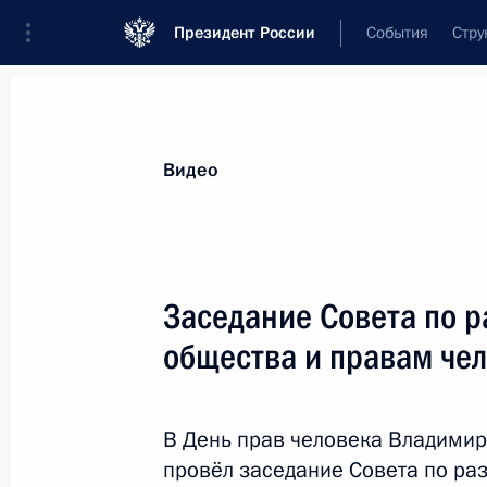
Президент России
События
Стру
Видеозаписи
Фотографии
Аудиозапи
Все материалы
Выступления
Совещан
Видео
Показа
Заседание Совета по 
общества и правам че
Заседание Высшего
Евразийского
В День прав человека Владими
экономического совета
провёл заседание Совета по ра