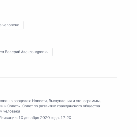
Открытие медицинских
центров Минобороны для
лечения пациентов с COVID-
а человека
19
2 декабря 2020 года
Видео, 36 мин.
ев Валерий Александрович
ован в разделах:
Новости
,
Выступления и стенограммы
,
ии и Советы
,
Совет по развитию гражданского общества
м человека
бликации:
10 декабря 2020 года, 17:20