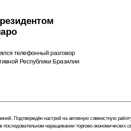
Президентом
наро
оялся телефонный разговор
тивной Республики Бразилии
ний. Подтверждён настрой на активную совместную работу 
в последовательном наращивании торгово-экономических с