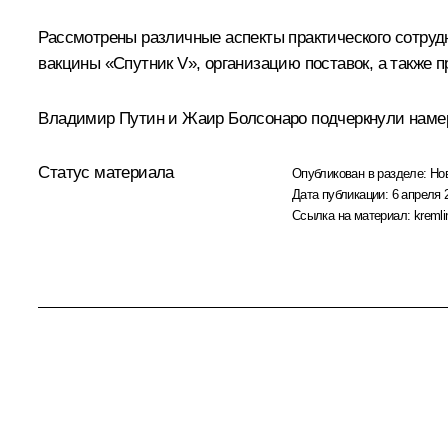
Рассмотрены различные аспекты практического сотруд
вакцины «Спутник V», организацию поставок, а также п
Владимир Путин и
Жаир Болсонаро
подчеркнули намер
Статус материала
Опубликован в разделе:
Но
Дата публикации:
6 апреля 
Ссылка на материал:
kremli