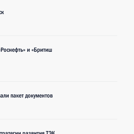
ск
«Роснефть» и «Бритиш
али пакет документов
тратегии развития ТЭК