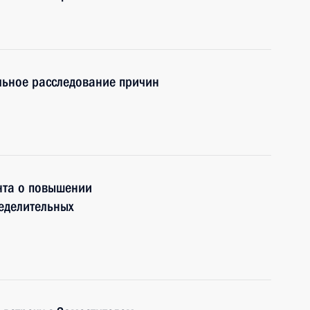
льное расследование причин
нта о повышении
еделительных