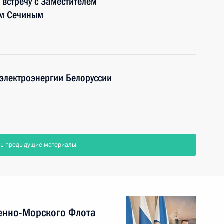
встречу с Заместителем
ем Сечиным
электроэнергии Белоруссии
ть предыдущие материалы
енно-Морского Флота