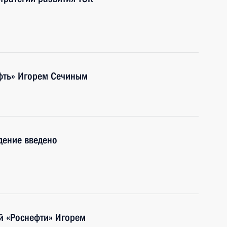
ефть» Игорем Сечиным
дение введено
ой «Роснефти» Игорем