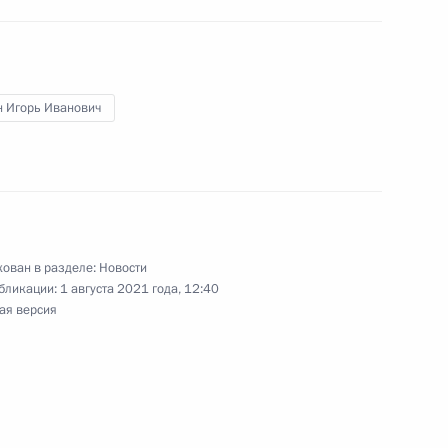
н Игорь Иванович
ован в разделе:
Новости
ные
Официальные
Правовая и
бликации:
1 августа 2021 года, 12:40
сетевые ресурсы
техническая
ая версия
ссии
Президента России
информация
MAX
О портале
ВКонтакте
Об использовании
ии
информации сайта
Rutube
О персональных
Telegram-канал