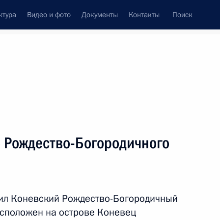
ктура
Видео и фото
Документы
Контакты
Поиск
 Рождество-Богородичного
тил Коневский Рождество-Богородичный
асположен на острове Коневец