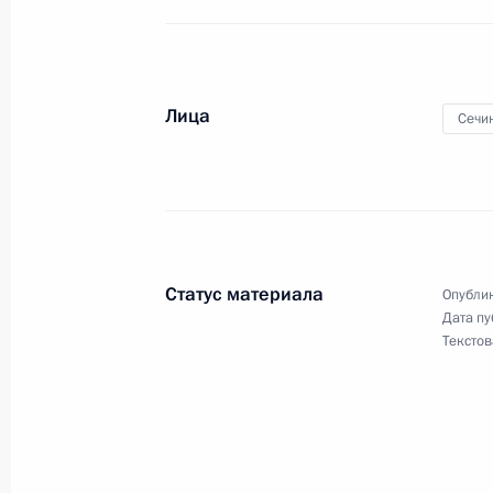
Лица
Сечи
Статус материала
Опублик
Разделы сайта
Информацион
Дата пу
Президента
ресурсы
Текстов
России
Президента Ро
События
Президент России
Текущий ресурс
Структура
Конституция Росс
Видео и фото
Государственная
Документы