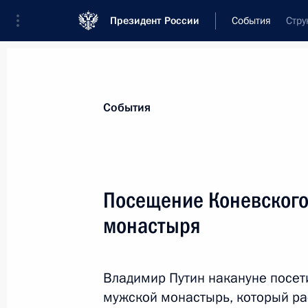
Президент России
События
Стру
События
Посещение Коневского
монастыря
Владимир Путин накануне посе
мужской монастырь, который р