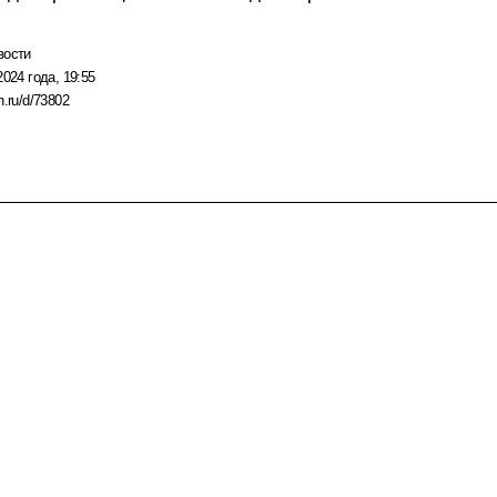
вости
2024 года, 19:55
n.ru/d/73802