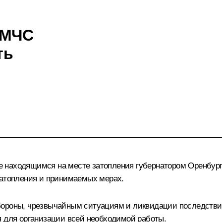
 МЧС
ть
 находящимся на месте затопления губернатором Оренбур
затопления и принимаемых мерах.
бороны, чрезвычайным ситуациям и ликвидации последстви
я для организации всей необходимой работы.