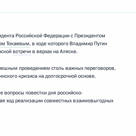
ть следующие материалы
беде от имени Президента
идента Российской Федерации с Президентом
Президента Казахстана
ом Токаевым
, в ходе которого Владимир Путин
нской
встречи
в верхах на Аляске.
пешным проведением столь важных переговоров,
инского кризиса на долгосрочной основе.
ссийско-казахстанских
е вопросы повестки дня российско-
чая ход реализации совместных взаимовыгодных
дничества России