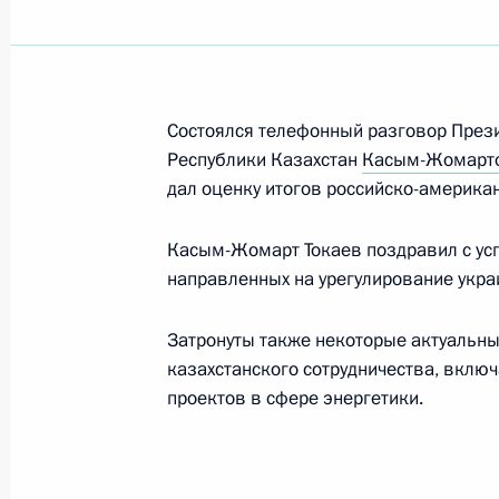
Показа
Выступления на государственном о
Состоялся телефонный разговор През
России Владимира Путина в честь 
Республики Казахстан
Касым-Жомарт
Касым-Жомарта Токаева
дал оценку итогов российско-америка
12 ноября 2025 года, 17:15
Касым-Жомарт Токаев поздравил с ус
направленных на урегулирование укра
Заявления для прессы по итогам ро
Затронуты также некоторые актуальны
переговоров
казахстанского сотрудничества, вклю
12 ноября 2025 года, 17:00
проектов в сфере энергетики.
XXI Форум межрегионального сотру