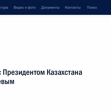
ктура
Видео и фото
Документы
Контакты
Поиск
Все персоны
с Президентом Казахстана
евым
Подписаться на ленту