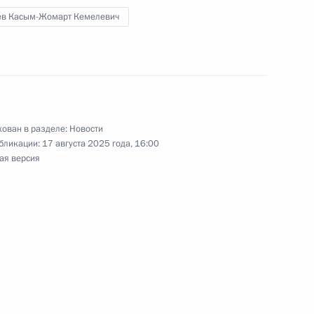
ев Касым-Жомарт Кемелевич
адимира Путина Россию
т Президент Казахстана
ован в разделе:
Новости
бликации:
17 августа 2025 года, 16:00
ая версия
ом Казахстана Касым-
ом Казахстана Касым-