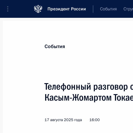
Президент России
События
Стру
Материалы по выбранной персоне
События
Токаев
,
Касым-Жомарт
Кемелевич
Президент Республики Казахстан
Телефонный разговор 
Касым-Жомартом Тока
Лента событий
17 августа 2025 года
16:00