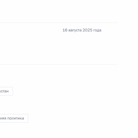
16 августа 2025 года
ры
ахстана Касым-Жомартом
хстан
няя политика
а Касым-Жомартом Токаевым