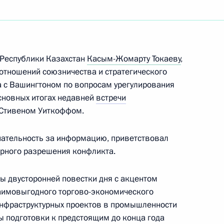
ть следующие материалы
беде от имени Президента
 Республики Казахстан
Касым-Жомарту Токаеву
,
Президента Казахстана
 отношений союзничества и стратегического
га с Вашингтоном по вопросам урегулирования
основных итогах недавней
встречи
 Стивеном Уиткоффом.
ательность за информацию, приветствовал
ссийско-казахстанских
ирного разрешения конфликта.
 двусторонней повестки дня с акцентом
заимовыгодного торгово-экономического
инфраструктурных проектов в промышленности
дничества России
ы подготовки к предстоящим до конца года