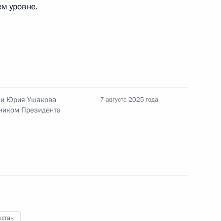
м уровне.
ры
ии Юрия Ушакова
7 августа 2025 года
нником Президента
ахстана Касым-Жомартом
а Касым-Жомартом Токаевым
хстан