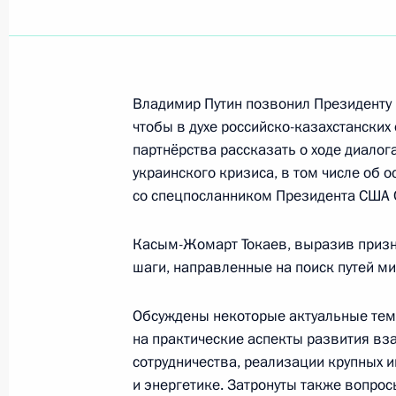
Показа
Выступления на государственном о
Владимир Путин позвонил Президенту
России Владимира Путина в честь 
чтобы в духе российско-казахстанских
Касым-Жомарта Токаева
партнёрства рассказать о ходе диало
12 ноября 2025 года, 17:15
украинского кризиса, в том числе об 
со спецпосланником Президента США
Касым-Жомарт Токаев, выразив призн
Заявления для прессы по итогам ро
шаги, направленные на поиск путей м
переговоров
12 ноября 2025 года, 17:00
Обсуждены некоторые актуальные темы
на практические аспекты развития в
сотрудничества, реализации крупных 
XXI Форум межрегионального сотру
и энергетике. Затронуты также вопрос