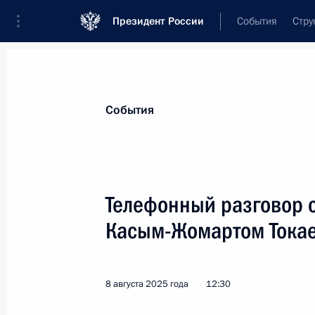
Президент России
События
Стру
Материалы по выбранной персоне
События
Токаев
,
Касым-Жомарт
Кемелевич
Президент Республики Казахстан
Телефонный разговор 
Касым-Жомартом Тока
Лента событий
8 августа 2025 года
12:30