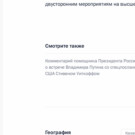
и Казахстана
двусторонним мероприятиям на высше
12 ноября 2025 года, 16:20
Российско-казахстанские перегово
Смотрите также
12 ноября 2025 года, 15:10
Комментарий помощника Президента Росс
о встрече Владимира Путина со спецпосла
США Стивеном Уиткоффом
Начало беседы с Президентом Каз
Токаевым
12 ноября 2025 года, 14:40
Встреча с Президентом Казахстан
География
Каза