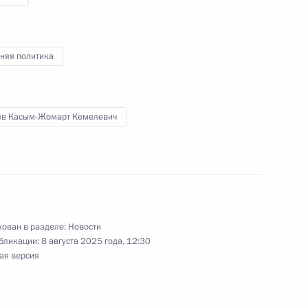
няя политика
адимира Путина Россию
т Президент Казахстана
ев Касым-Жомарт Кемелевич
ом Казахстана Касым-
ован в разделе:
Новости
бликации:
8 августа 2025 года, 12:30
ая версия
ом Казахстана Касым-