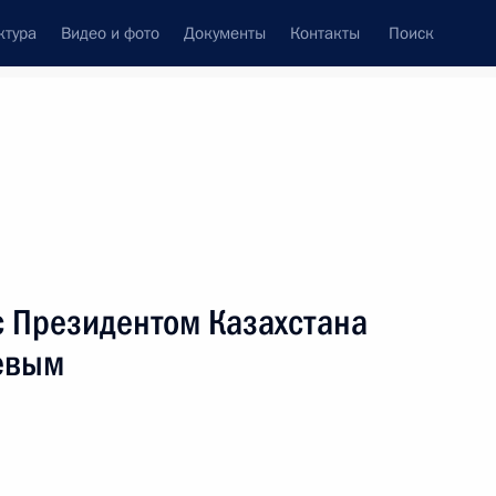
ктура
Видео и фото
Документы
Контакты
Поиск
Все персоны
с Президентом Казахстана
евым
Подписаться на ленту