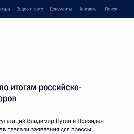
ктура
Видео и фото
Документы
Контакты
Поиск
Все персоны
по итогам российско-
оров
Подписаться на ленту
сультаций Владимир Путин и Президент
в сделали заявления для прессы.