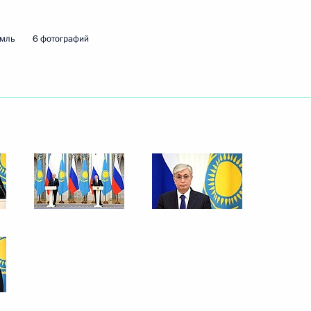
ть следующие материалы
емль
6 фотографий
 Касым-Жомартом Токаевым
ом Казахстана Касым-