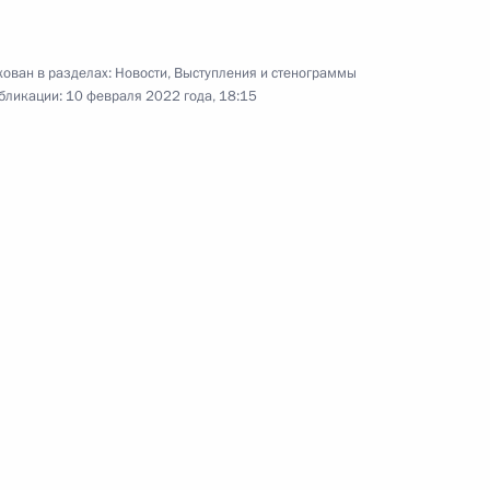
а Касым-Жомартом Токаевым
ован в разделах:
Новости
,
Выступления и стенограммы
бликации:
10 февраля 2022 года, 18:15
реговоры Владимира Путина
тан Касым-Жомартом
ом Казахстана Касым-