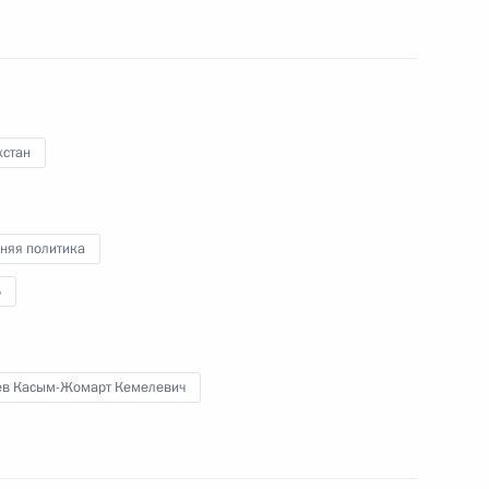
ом Казахстана Касым-
хстан
ом Казахстана Касым-
няя политика
Б
ев Касым-Жомарт Кемелевич
ссийско-казахстанских