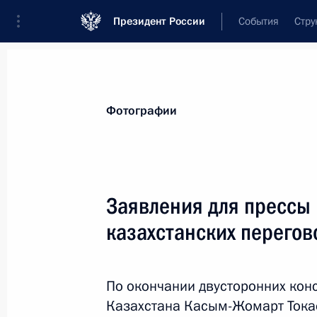
Президент России
События
Стру
Материалы по выбранной персоне
Фотографии
Токаев
,
Касым-Жомарт
Кемелевич
Президент Республики Казахстан
Заявления для прессы 
казахстанских перегов
Лента событий
По окончании двусторонних кон
Казахстана Касым-Жомарт Токае