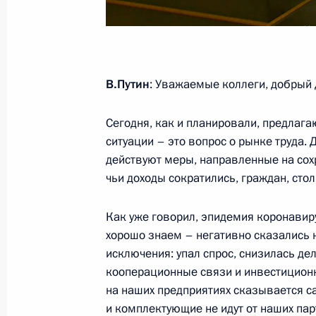
и финансы»
5 апреля 2022 года, 13:30
В.Путин
: Уважаемые коллеги, добрый 
Заседание рабочей группы Госсове
вопросам и противодействию расп
Сегодня, как и планировали, предлаг
коронавирусной инфекции
ситуации – это вопрос о рынке труда.
действуют меры, направленные на сох
23 марта 2022 года, 15:00
чьи доходы сократились, граждан, сто
Как уже говорил, эпидемия коронавиру
Заседание рабочей группы Госсове
хорошо знаем – негативно сказались н
вопросам и противодействию расп
исключения: упал спрос, снизилась д
коронавирусной инфекции
кооперационные связи и инвестиционн
16 марта 2022 года, 13:00
на наших предприятиях сказывается с
и комплектующие не идут от наших пар