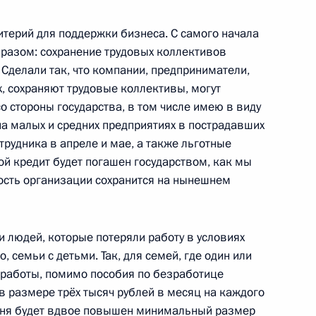
атора Челябинской области
терий для поддержки бизнеса. С самого начала
 в регионе
разом: сохранение трудовых коллективов
 Сделали так, что компании, предприниматели,
х, сохраняют трудовые коллективы, могут
 стороны государства, в том числе имею в виду
на малых и средних предприятиях в пострадавших
ва
трудника в апреле и мае, а также льготные
кой кредит будет погашен государством, как мы
ность организации сохранится на нынешнем
 направлению «Экономика
людей, которые потеряли работу в условиях
, семьи с детьми. Так, для семей, где один или
 работы, помимо пособия по безработице
в размере трёх тысяч рублей в месяц на каждого
юня будет вдвое повышен минимальный размер