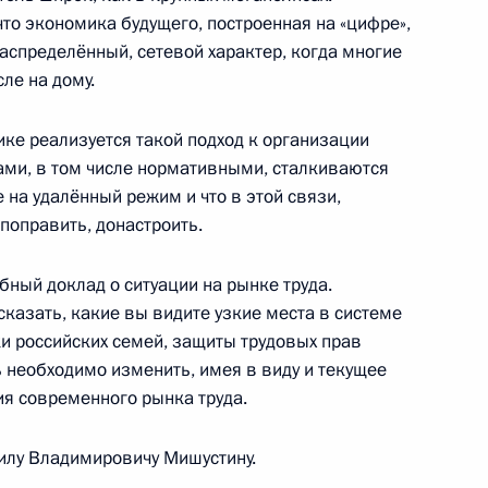
что экономика будущего, построенная на «цифре»,
ные
Официальные
Правовая и
распределённый, сетевой характер, когда многие
сетевые ресурсы
техническая
сле на дому.
ссии
Президента России
информация
MAX
О портале
ике реализуется такой подход к организации
ВКонтакте
Об использовании
ами, в том числе нормативными, сталкиваются
ии
информации сайта
Rutube
 на удалённый режим и что в этой связи,
О персональных
Telegram-канал
поправить, донастроить.
данных пользователей
YouTube
зиденту
Написать в редакцию
ный доклад о ситуации на рынке труда.
и —
ного
казать, какие вы видите узкие места в системе
ки российских семей, защиты трудовых прав
по
ь необходимо изменить, имея в виду и текущее
—
ия современного рынка труда.
ссии
илу Владимировичу Мишустину.