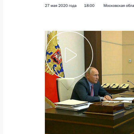
27 мая 2020 года
18:00
Московская обла
Показа
Заседание комиссии Госсовета по
и финансы»
6 июля 2022 года, 11:40
Заседание рабочей группы Госсове
вопросам и противодействию расп
коронавирусной инфекции
6 апреля 2022 года, 12:30
Заседание комиссии Госсовета по