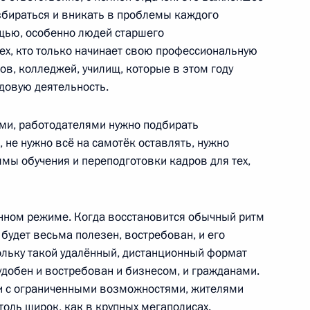
 области Алексеем Текслером
збираться и вникать в проблемы каждого
щью, особенно людей старшего
тех, кто только начинает свою профессиональную
ов, колледжей, училищ, которые в этом году
довую деятельность.
ми, работодателями нужно подбирать
 не нужно всё на самотёк оставлять, нужно
мы обучения и переподготовки кадров для тех,
енно-Морского Флота
ённом режиме. Когда восстановится обычный ритм
 будет весьма полезен, востребован, и его
ольку такой удалённый, дистанционный формат
удобен и востребован и бизнесом, и гражданами.
 с ограниченными возможностями, жителями
толь широк, как в крупных мегаполисах.