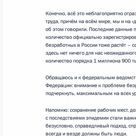
Конечно, всё это неблагоприятно отра
Заседание комиссии Госсовета по
труда, причём на всём мире, мы и на «
и финансы»
об этом говорили. Последние данные 
14 декабря 2021 года, 16:00
количество официально зарегистриро
безработных в России тоже растёт – с
здесь нет ничего для нас неожиданного
количество порядка 1 миллиона 900 т
Совещание по экономическим воп
28 сентября 2021 года, 14:30
Обращаюсь и к федеральным ведомства
Федерации: внимание к проблеме без
подчеркнуть, максимальным на всех ур
Встреча с губернатором Челябинск
Текслером
Напомню: сохранение рабочих мест, до
с последствиями эпидемии стали важн
6 августа 2021 года, 19:40
безусловно, справедливый подход, сп
всегда и везде должны быть люди.