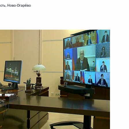
сть, Ново-Огарёво
ть следующие материалы
 направлению «Экономика
та по экономическим
ространению новой
 направлению «Экономика