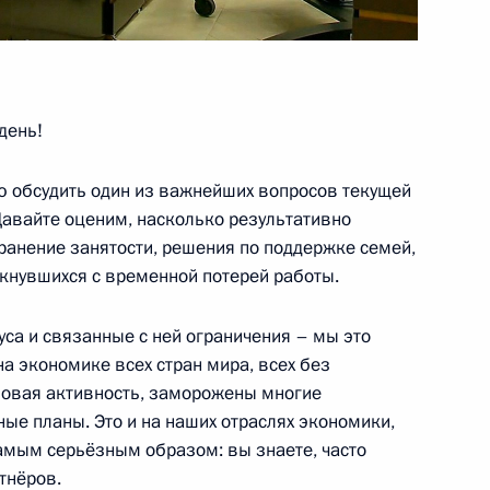
день!
та по экономическим
ространению новой
аю обсудить один из важнейших вопросов текущей
 Давайте оценим, насколько результативно
ранение занятости, решения по поддержке семей,
лкнувшихся с временной потерей работы.
са и связанные с ней ограничения – мы это
та по экономическим
а экономике всех стран мира, всех без
ространению новой
еловая активность, заморожены многие
ые планы. Это и на наших отраслях экономики,
амым серьёзным образом: вы знаете, часто
тнёров.