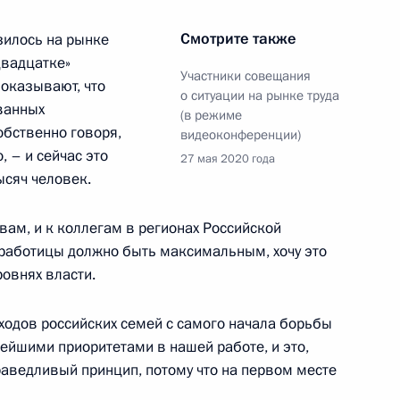
Смотрите также
зилось на рынке
 направлению «Экономика
двадцатке»
Участники совещания
показывают, что
о ситуации на рынке труда
ванных
(в режиме
обственно говоря,
видеоконференции)
, – и сейчас это
27 мая 2020 года
ысяч человек.
росам
м, и к коллегам в регионах Российской
работицы должно быть максимальным, хочу это
овнях власти.
ой области Алексеем
ходов российских семей с самого начала борьбы
ейшими приоритетами в нашей работе, и это,
раведливый принцип, потому что на первом месте