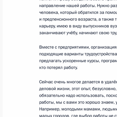
Встреча с врио главы Челябинской
направление нашей работы. Нужно ра
19 июля 2019 года, 21:45
человека, который обратился за помо
и предпенсионного возраста, а также 
карьеру, имею в виду выпускников вуз
заканчивают учёбу, начинают свою тру
Встреча с Алексеем Текслером
19 марта 2019 года, 18:15
Вместе с предприятиями, организация
подходящие варианты трудоустройства,
предлагать ускоренные курсы, програм
кто потерял работу.
Встреча с военнослужащими Во
Сейчас очень многое делается в удал
деловой жизни, этот опыт, безусловно,
26 июля 2026 года
обязательно надо использовать, поск
работы, мы с вами это хорошо знаем, 
Например, молодыми мамами, людьми
малых городов, где выбор работы не с