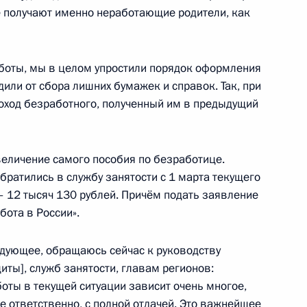
та по направлению
ое получают именно неработающие родители, как
аботы, мы в целом упростили порядок оформления
или от сбора лишних бумажек и справок. Так, при
оход безработного, полученный им в предыдущий
та по направлению
еличение самого пособия по безработице.
обратились в службу занятости с 1 марта текущего
 – 12 тысяч 130 рублей. Причём подать заявление
бота в России».
уда
едующее, обращаюсь сейчас к руководству
иты], служб занятости, главам регионов:
оты в текущей ситуации зависит очень многое,
е ответственно, с полной отдачей. Это важнейшее