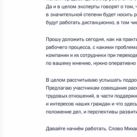
Да и в целом эксперты говорят о том, 
Разделы сайта
Информацион
в значительной степени будет носить 
Президента
ресурсы
будут работать дистанционно, в том чи
России
Президента Ро
События
Президент России
Прошу доложить сегодня, как на практ
Текущий ресурс
Структура
рабочего процесса, с какими проблем
Конституция Росс
Видео и фото
компании и их сотрудники при переходе
Государственная
Документы
по вашему мнению, нужно оперативно 
символика
Контакты
Обратиться к Пре
Поиск
В целом рассчитываю услышать подроб
Президент Росси
гражданам школь
Предлагаю участникам совещания расс
возраста
Для СМИ
трудовых отношений, в части поддерж
Виртуальный тур 
Кремлю
и интересов наших граждан и что здес
Подписаться
Владимир Путин 
положение дел, и перспективы развит
Справочник
личный сайт
Дикая природа Ро
Версия для людей
Давайте начнём работать. Слово Миха
с ограниченными