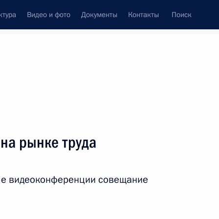
ктура
Видео и фото
Документы
Контакты
Поиск
Все персоны
на рынке труда
ме видеоконференции совещание
Подписаться на ленту