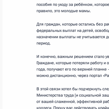
Заседание рабочей группы Госсове
пособия по уходу за ребёнком, котор
«Экономика и финансы»
правило, это молодые мамы.
10 декабря 2020 года, 16:30
Для граждан, которые остались без р
федеральных выплат на детей, освобод
назначении выплаты не учитывается д
Заседание рабочей группы Госсове
период.
«Экономика и финансы»
И конечно, важным решением стало ув
15 октября 2020 года, 17:00
Граждане, которые потеряли работу и 
года, получают его по верхней планке
можно дистанционно, через портал «Ра
Совещание о ситуации на рынке тр
27 мая 2020 года, 18:00
В этой связи хотел бы подчеркнуть сл
Министерства труда [и социальной защ
от вашей слаженной, эффективной раб
коллеги. Прошу вас действовать крайн