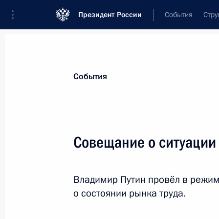
Президент России
События
Стру
Материалы по выбранной персоне
События
Текслер
,
Алексей
Леонидович
губернатор Челябинской области
Совещание о ситуации 
Владимир Путин провёл в режи
Лента событий
о состоянии рынка труда.