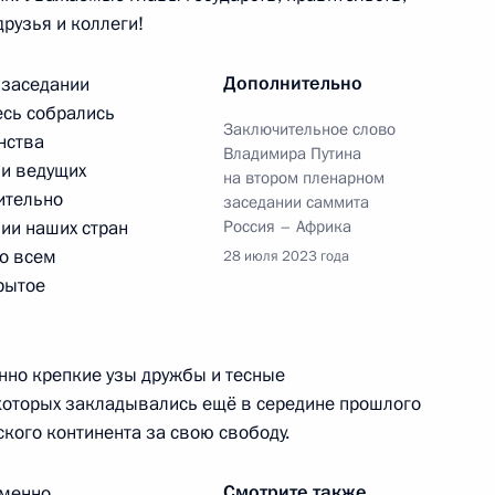
енно-Морского Флота
рузья и коллеги!
Дополнительно
 заседании
есь собрались
Заключительное слово
нства
Владимира Путина
ли ведущих
на втором пленарном
ительно
заседании саммита
ные
Официальные
Правовая и
ии наших стран
Россия – Африка
сетевые ресурсы
техническая
ссии
Президента России
информация
по всем
28 июля 2023 года
рытое
MAX
О портале
ВКонтакте
Об использовании
ии
информации сайта
Rutube
нно крепкие узы дружбы и тесные
О персональных
Telegram-канал
данных пользователей
оторых закладывались ещё в середине прошлого
YouTube
зиденту
Написать в редакцию
кого континента за свою свободу.
и —
ного
Смотрите также
зменно