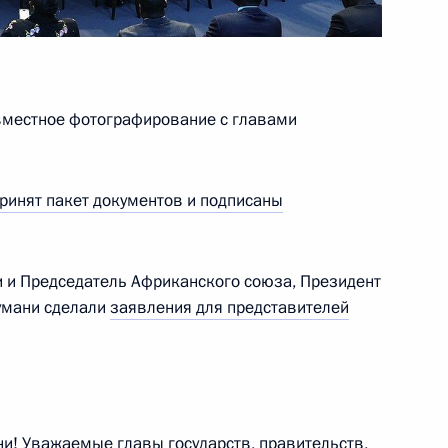
вместное фотографирование с главами
 Эммерсоном Дамбудзо
ринят пакет документов и подписаны
оры
и и Председатель Африканского союза, Президент
умани сделали
заявления для представителей
и! Уважаемые главы государств, правительств,