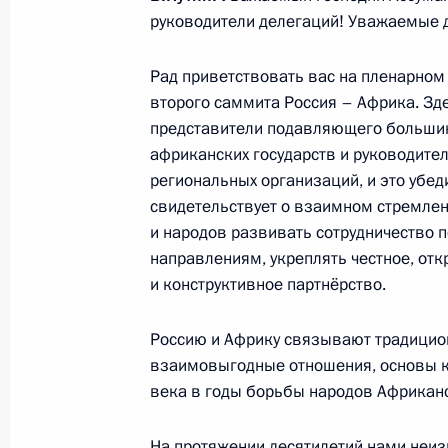
Встреча с военнослужащими Во
руководители делегаций! Уважаемые д
26 июля 2026 года
Рад приветствовать вас на пленарном
второго саммита Россия – Африка. Зд
представители подавляющего больши
африканских государств и руководите
региональных организаций, и это убед
Разделы сайта
Информацион
свидетельствует о взаимном стремлен
Президента
ресурсы
России
Президента Ро
и народов развивать сотрудничество 
направлениям, укреплять честное, отк
События
Президент России
и конструктивное партнёрство.
Текущий ресурс
Структура
Конституция Росс
Видео и фото
Россию и Африку связывают традицио
Государственная
Документы
символика
взаимовыгодные отношения, основы к
Контакты
Обратиться к Пре
века в годы борьбы народов Африканс
Поиск
Президент Росси
гражданам школь
На протяжении десятилетий нами неи
возраста