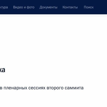
ктура
Видео и фото
Документы
Контакты
Поиск
Все персоны
ка
 в пленарных сессиях второго саммита
Подписаться на ленту