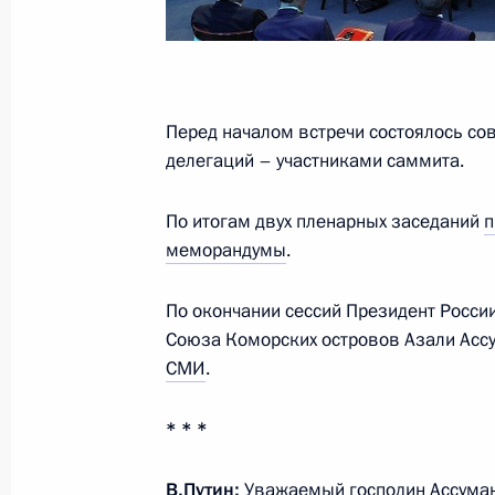
28 июля 2023 года, 13:50
Перед началом встречи состоялось со
Встреча с Президентом Зимбабве
делегаций – участниками саммита.
Мнангагвой
27 июля 2023 года, 19:00
По итогам двух пленарных заседаний
п
меморандумы
.
Российско-зимбабвийские перегов
По окончании сессий Президент Росси
Союза Коморских островов Азали Асс
15 января 2019 года, 19:40
СМИ
.
* * *
В.Путин:
Уважаемый господин Ассуман