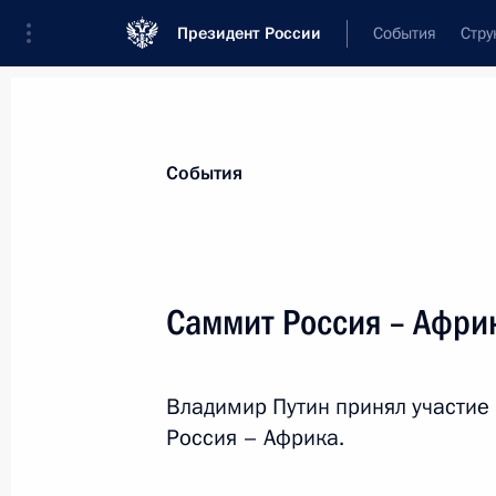
Президент России
События
Стру
Материалы по выбранной персоне
События
Мнангагва
,
Эммерсон
Президент Республики Зимбабве
Саммит Россия – Афри
Владимир Путин принял участие
Лента событий
Россия – Африка.